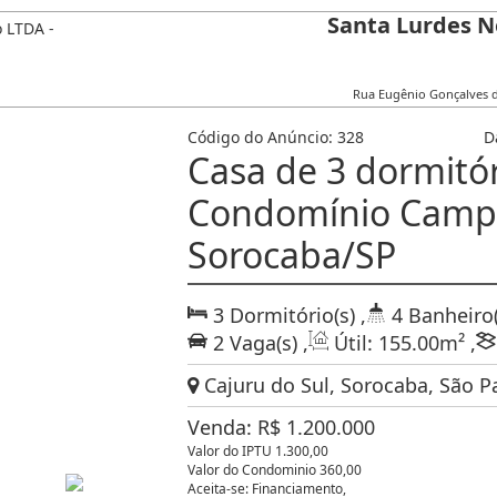
Santa Lurdes N
Rua Eugênio Gonçalves 
Código do Anúncio:
328
D
Casa de 3 dormitó
Condomínio Camp
Sorocaba/SP
3
Dormitório(s)
,
4
Banheiro(
2
Vaga(s)
,
Útil:
155
.00
m²
,
Cajuru do Sul, Sorocaba, São Pa
Venda:
R$
1.200.000
Valor do IPTU 1.300,00
Valor do Condominio 360,00
Aceita-se: Financiamento,