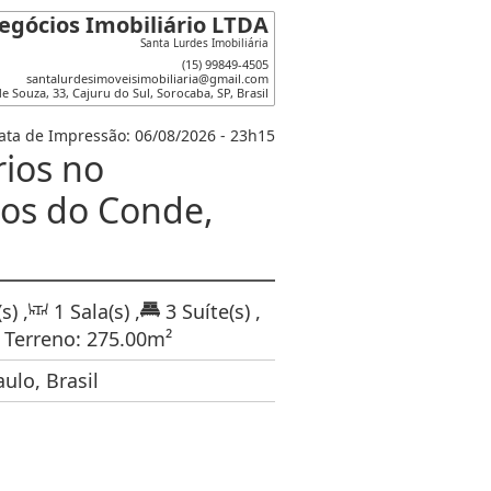
egócios Imobiliário LTDA
Santa Lurdes Imobiliária
(15) 99849-4505
santalurdesimoveisimobiliaria@gmail.com
de Souza
,
33
,
Cajuru do Sul
,
Sorocaba
,
SP
,
Brasil
ata de Impressão: 06/08/2026 - 23h15
rios no
os do Conde,
s)
,
1
Sala(s)
,
3
Suíte(s)
,
Terreno:
275
.00
m²
ulo, Brasil