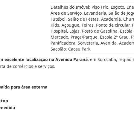
Detalhes do Imóvel:
Piso Frio
,
Esgoto
,
Ene
Área de Serviço
,
Lavanderia
,
Salão de Jog
Futebol
,
Salão de Festas
,
Academia
,
Chur
Kids
,
Açougue
,
Feiras
,
Ponto de circular
,
Hospital
,
Lojas
,
Posto de Gasolina
,
Escola
Mercado
,
Praça/Parque
,
Escola 2º Grau
,
P
Panificadora
,
Sorveteria
,
Avenida
,
Academ
Sacolão
,
Cacau Park
 excelente localização na Avenida Paraná
, em Sorocaba, região e
rta de comércios e serviços.
saída para área externa
ktop
 medida