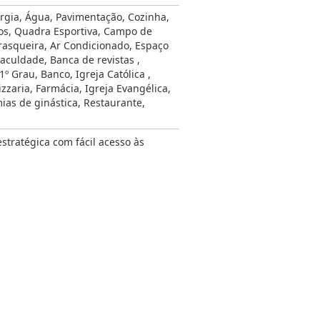
rgia
,
Água
,
Pavimentação
,
Cozinha
,
os
,
Quadra Esportiva
,
Campo de
rasqueira
,
Ar Condicionado
,
Espaço
Faculdade
,
Banca de revistas
,
 1º Grau
,
Banco
,
Igreja Católica
,
izzaria
,
Farmácia
,
Igreja Evangélica
,
ias de ginástica
,
Restaurante
,
stratégica com fácil acesso às