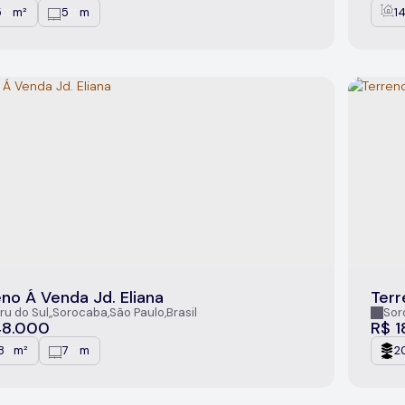
5
m²
5
m
1
.00
.00
no Á Venda Jd. Eliana
Terr
Arie
ru do Sul
,
Sorocaba
,
São Paulo
,
Brasil
Sor
48.000
R$
1
8
m²
7
m
2
.79
.00