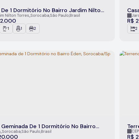
De 1 Dormitório No Bairro Jardim Nilton
Casa
es, Sorocaba/SP
Sor
im Nilton Torres
,
Sorocaba
,
São Paulo
,
Brasil
Jar
2.000
R$
2
1
1
2
2
 Geminada De 1 Dormitório No Bairro
Terr
, Sorocaba/Sp
CEP
n
,
Sorocaba
,
São Paulo
,
Brasil
Cajur
20.000
R$
2