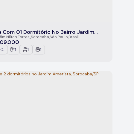
 Com 01 Dormitório No Bairro Jardim
on Torres, Sorocaba/SP
dim Nilton Torres
,
Sorocaba
,
São Paulo
,
Brasil
09.000
~ 2
1
1
1