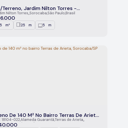
/Terreno, Jardim Nilton Torres -
ocaba
dim Nilton Torres
,
Sorocaba
,
São Paulo
,
Brasil
16.000
25
m²
25
m
5
m
.00
.00
.00
eno De 140 M² No Bairro Terras De Arieta,
ocaba/SP
: 18104-022
,
Alameda Guarantã
,
Terras de Arieta
,
caba
,
São Paulo
,
Brasil
40.000