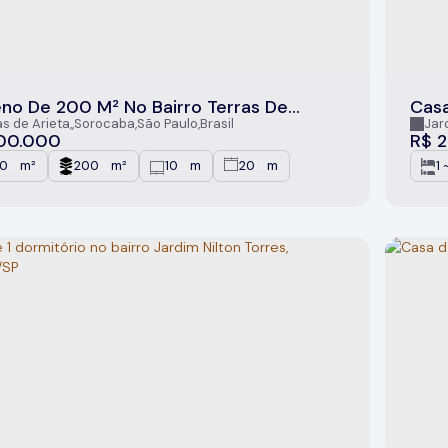
eno De 200 M² No Bairro Terras De
Casa
ta, Sorocaba/SP
Nilt
as de Arieta
,
Sorocaba
,
São Paulo
,
Brasil
Jar
00.000
R$
2
0
m²
200
m²
10
m
20
m
1 
.00
.00
.00
.00