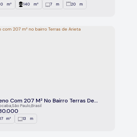
40
m²
140
m²
7
m
20
m
.00
.00
.00
.00
eno Com 207 M² No Bairro Terras De
ta
ocaba
,
São Paulo
,
Brasil
80.000
07
m²
13
m
.10
.50