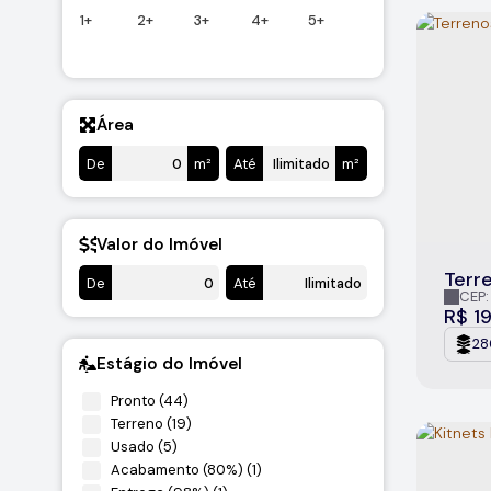
1+
2+
3+
4+
5+
Votorantim (1)
Parque Morumbi (1)
Área
De
m²
Até
m²
Valor do Imóvel
Terre
De
Até
Itu/S
CEP:
São Pa
R$
1
28
Estágio do Imóvel
Pronto (44)
Terreno (19)
Usado (5)
Acabamento (80%) (1)