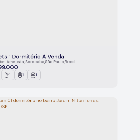
ets 1 Dormitório À Venda
dim Ametista
,
Sorocaba
,
São Paulo
,
Brasil
99.000
1
1
1