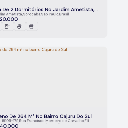
 De 2 Dormitórios No Jardim Ametista,
ocaba/SP
dim Ametista
,
Sorocaba
,
São Paulo
,
Brasil
20.000
1
1
1
eno De 264 M² No Bairro Cajuru Do Sul
: 18105-175
,
Rua Francisco Monteiro de Carvalho
,
F11
,
u do Sul
,
Sorocaba
,
São Paulo
,
Brasil
40.000