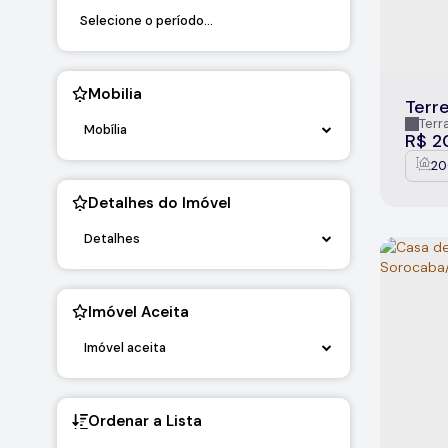
Mobilia
Terr
Arie
Terr
Mobília
R$
2
20
Detalhes do Imóvel
Detalhes
Imóvel Aceita
Imóvel aceita
Ordenar a Lista