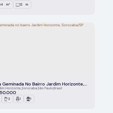
64
m²
12
m
.00
.00
 Geminada No Bairro Jardim Horizonte,
ocaba/SP
dim Horizonte
,
Sorocaba
,
São Paulo
,
Brasil
50.000
2
1
1