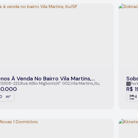
nos Á Venda No Bairro Vila Martins,
Sobr
P
Do 
 13308-222
,
Rua Atílio Migliorini
,
N°:
002
,
Vila Martins
,
Itu
,
Por
ulo
,
Brasil
90.000
R$
1
0
m²
4
.00