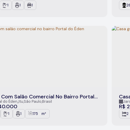
1
1
1
2
 Com Salão Comercial No Bairro Portal
Casa
den
Sor
al do Éden
,
Itu
,
São Paulo
,
Brasil
Jar
40.000
R$
2
1
1
175
m²
2
.00