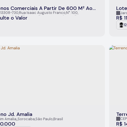
enos Comerciais A Partir De 600 M² Ao
Lote
 Do Condomínio Alphaville Castelo
Sor
 13308-730
,
Rua Isaac Augusto Franco
,
N°:
100
,
Jar
ínio Alphaville Castello
,
Itu
,
São Paulo
,
Brasil
ulte o Valor
R$
1
1
eno Jd. Amalia
Terr
Sor
CEP
im Amalia
,
Sorocaba
,
São Paulo
,
Brasil
Soro
0.000
R$
1