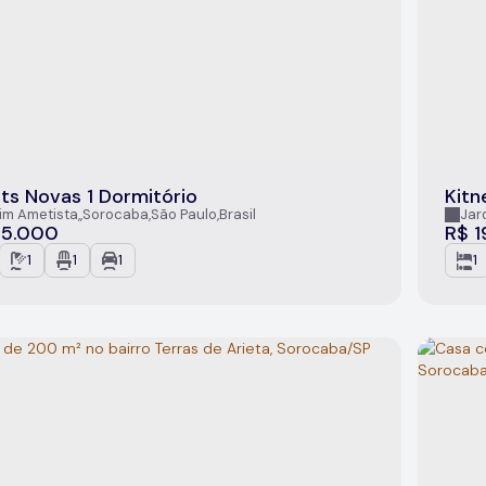
ts Novas 1 Dormitório
Kitn
im Ametista
,
Sorocaba
,
São Paulo
,
Brasil
Jar
5.000
R$
1
1
1
1
1