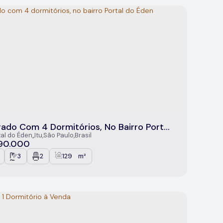
ado Com 4 Dormitórios, No Bairro Portal
Éden
tal do Éden
,
Itu
,
São Paulo
,
Brasil
90.000
3
2
129
m²
.00