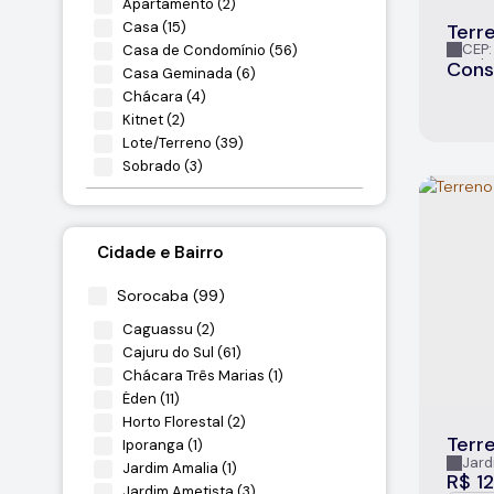
Apartamento (2)
Casa (15)
Terr
Lado
CEP:
Casa de Condomínio (56)
Condom
Cons
Casa Geminada (6)
Chácara (4)
Kitnet (2)
Lote/Terreno (39)
Sobrado (3)
Misto (9)
Outros (2)
Cidade e Bairro
Residencial e Comercial (7)
Sorocaba (99)
Comercial (5)
Caguassu (2)
Comercial (2)
Cajuru do Sul (61)
Terreno (3)
Chácara Três Marias (1)
Éden (11)
Rural (4)
Horto Florestal (2)
Fazenda (1)
Terr
Iporanga (1)
Sítio (1)
Jard
Jardim Amalia (1)
R$
12
Terreno (2)
Jardim Ametista (3)