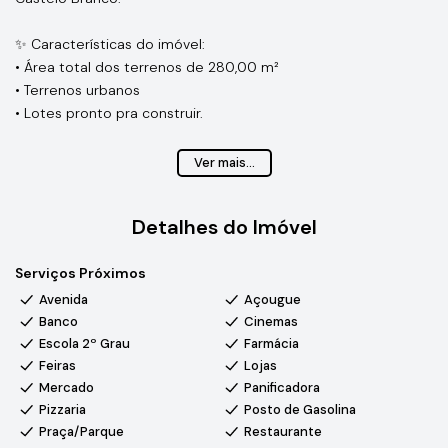
✨ Características do imóvel:
• Área total dos terrenos de 280,00 m²
• Terrenos urbanos
• Lotes pronto pra construir.
Região tranquila, bem localizada e com ótima infraestrutura.
Ver mais...
Detalhes do Imóvel
Serviços Próximos
Avenida
Açougue
Banco
Cinemas
Escola 2º Grau
Farmácia
Feiras
Lojas
Mercado
Panificadora
Pizzaria
Posto de Gasolina
Praça/Parque
Restaurante