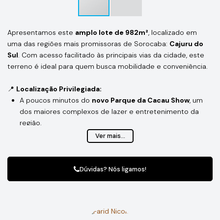
Apresentamos este
amplo lote de 982m²
, localizado em
uma das regiões mais promissoras de Sorocaba:
Cajuru do
Sul
. Com acesso facilitado às principais vias da cidade, este
terreno é ideal para quem busca mobilidade e conveniência.
📍
Localização Privilegiada:
A poucos minutos do
novo Parque da Cacau Show
, um
dos maiores complexos de lazer e entretenimento da
região.
Fácil acesso à
Rodovia Castelo Branco
, conectando você
Ver mais...
rapidamente a São Paulo e outras cidades do interior.
Região em constante valorização, com infraestrutura
urbana em expansão e excelente qualidade de vida.
Dúvidas? Nós ligamos!
✨
Destaques do Imóvel:
Área total de 982m²
– espaço generoso para construir a
casa dos sonhos ou investir em um projeto moderno e
sustentável.