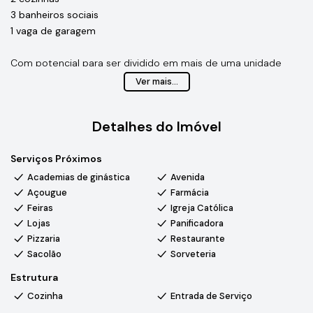
3 banheiros sociais
1 vaga de garagem
Com potencial para ser dividido em mais de uma unidade
independente, sendo uma ótima opção tanto para quem
Ver mais...
deseja morar quanto para quem busca investir com
inteligência.
Detalhes do Imóvel
Localização estratégica na divisa com Sorocaba, próxima ao
Serviços Próximos
futuro parque da Cacau Show e com fácil acesso à Rodovia
Castelo Branco.
Academias de ginástica
Avenida
O bairro Portal do Éden, em Itu (SP), possui ampla estrutura de
Açougue
Farmácia
comércios, serviços e acesso facilitado ao transporte, além
Feiras
Igreja Católica
de ser uma região em constante expansão e valorização.
Lojas
Panificadora
Pizzaria
Restaurante
Sacolão
Sorveteria
Estrutura
Cozinha
Entrada de Serviço