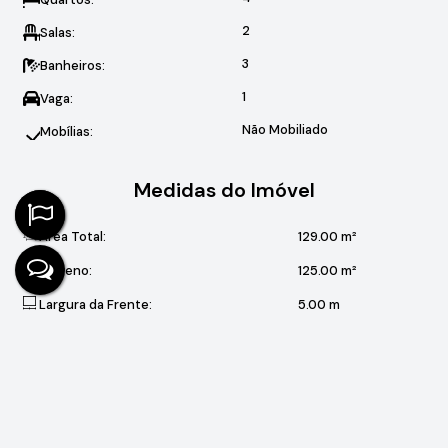
2
Salas:
3
Banheiros:
1
Vaga:
Não Mobiliado
Mobílias:
Medidas do Imóvel
Área Total:
129
.00
m²
Terreno:
125
.00
m²
Largura da Frente:
5
.00
m
Valores do Imóvel
R$
190.000
Valor de Venda
Aceita-se: Financiamento, Carta de Crédito, , Fundo de Garantia