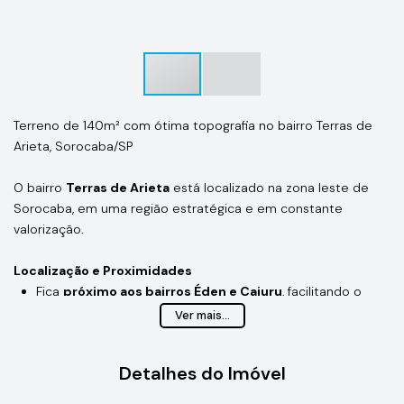
Terreno de 140m² com ótima topografia no bairro Terras de
Arieta, Sorocaba/SP
O bairro
Terras de Arieta
está localizado na zona leste de
Sorocaba, em uma região estratégica e em constante
valorização.
Localização e Proximidades
Fica
próximo aos bairros Éden e Cajuru
, facilitando o
acesso a serviços, comércios e escolas dessas regiões.
Ver mais...
Está inserido na
Zona Industrial de Sorocaba
, o que atrai
moradores que trabalham nas indústrias locais e valoriza
Detalhes do Imóvel
os imóveis da área.
Possui fácil acesso à
Avenida Paraná
, além das rodovias