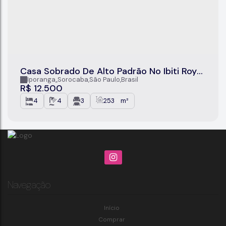
Casa Sobrado De Alto Padrão No Ibiti Royal
Park – Conforto, Tecnologia E Sofisticação
Iporanga
,
Sorocaba
,
São Paulo
,
Brasil
R$
12.500
4
4
3
253
m²
.00
Navegação
Início
Comprar