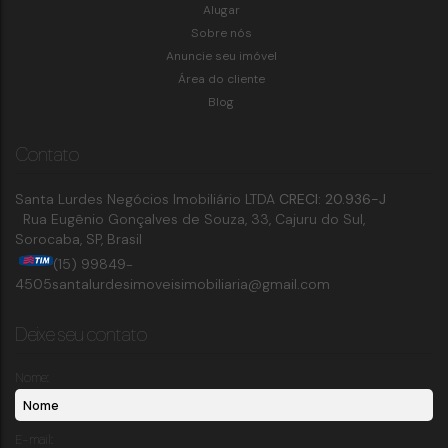
Alugar
Sobre nós
Anuncie seu imóvel
Área do cliente
Blog
Contato
Santa Lurdes Negócios Imobiliário LTDA
CRECI: 20.936-J
Rua Eugênio Gonçalves de Souza
,
33
,
Cajuru do Sul
,
Sorocaba
,
SP
,
Brasil
(15) 99849-
4505
santalurdesimoveisimobiliaria@gmail.com
Deixe seu contato
Nome:
E-mail: