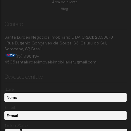
Área do cliente
Blog
Contato
Santa Lurdes Negócios Imobiliário LTDA
CRECI: 20.936-J
Rua Eugênio Gonçalves de Souza
,
33
,
Cajuru do Sul
,
Sorocaba
,
SP
,
Brasil
(15) 99849-
4505
santalurdesimoveisimobiliaria@gmail.com
Deixe seu contato
Nome:
E-mail:
Telefone/Celular: