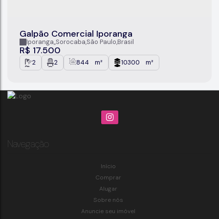
Galpão Comercial Iporanga
Iporanga
,
Sorocaba
,
São Paulo
,
Brasil
R$
17.500
2
2
844
m²
10300
m²
.32
.00
Navegação
Início
Comprar
Alugar
Sobre nós
Anuncie seu imóvel