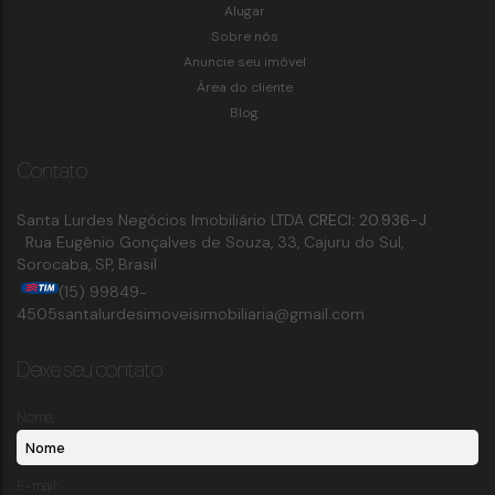
Alugar
Sobre nós
Anuncie seu imóvel
Área do cliente
Blog
Contato
Santa Lurdes Negócios Imobiliário LTDA
CRECI: 20.936-J
Rua Eugênio Gonçalves de Souza
,
33
,
Cajuru do Sul
,
Sorocaba
,
SP
,
Brasil
(15) 99849-
4505
santalurdesimoveisimobiliaria@gmail.com
Deixe seu contato
Nome:
E-mail: