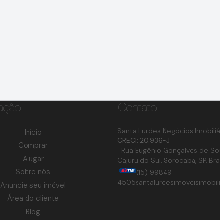
ação
Contato
Santa Lurdes Negócios Imobiliá
Início
CRECI: 20.936-J
Comprar
Rua Eugênio Gonçalves de So
Alugar
Cajuru do Sul
,
Sorocaba
,
SP
,
Bra
Sobre nós
(15) 99849-
4505
santalurdesimoveisimobil
Anuncie seu imóvel
Área do cliente
Blog