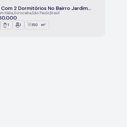
 Com 2 Dormitórios No Bairro Jardim
ia-Éden, Sorocaba/SP
m Itália
,
Sorocaba
,
São Paulo
,
Brasil
60.000
1
1
150
m²
.00