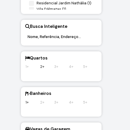
Residencial Jardim Nathália (1)
Vila Dálmatas (1)
Vila Santana (1)
Village Cajuru (1)
Busca Inteligente
Itu (2)
Portal do Éden (2)
Quartos
1+
2+
3+
4+
5+
Banheiros
1+
2+
3+
4+
5+
Vagas de Garagem