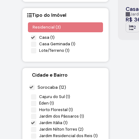
Casa
Itál
Jardi
Tipo do Imóvel
R$
3
Residencial (3)
2
Casa (1)
Casa Geminada (1)
Lote/Terreno (1)
Cidade e Bairro
Sorocaba (12)
Cajuru do Sul (1)
Éden (1)
Horto Florestal (1)
Jardim dos Pássaros (1)
Jardim Itália (1)
Jardim Nilton Torres (2)
Jardim Residencial dos Reis (1)