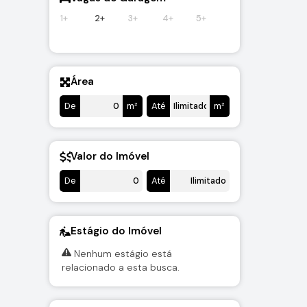
1+
2+
3+
4+
5+
Área
De
m²
Até
m²
Valor do Imóvel
De
Até
Estágio do Imóvel
Nenhum estágio está
relacionado a esta busca.