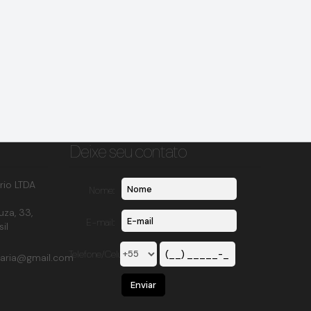
Deixe seu contato
rio LTDA
Nome:
uza
,
33
,
E-mail:
sil
Telefone/Celular:
iaria@gmail.com