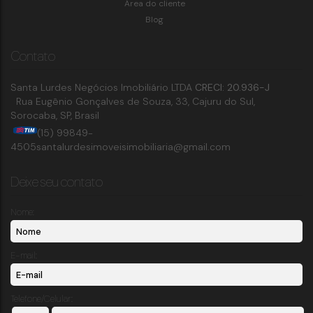
Área do cliente
Blog
Contato
Santa Lurdes Negócios Imobiliário LTDA
CRECI: 20.936-J
Rua Eugênio Gonçalves de Souza
,
33
,
Cajuru do Sul
,
Sorocaba
,
SP
,
Brasil
(15) 99849-
4505
santalurdesimoveisimobiliaria@gmail.com
Deixe seu contato
Nome:
E-mail:
Telefone/Celular: