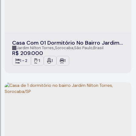
Casa Com 01 Dormitório No Bairro Jardim
Nilton Torres, Sorocaba/SP
Jardim Nilton Torres
,
Sorocaba
,
São Paulo
,
Brasil
R$
209.000
1 ~ 2
1
1
1