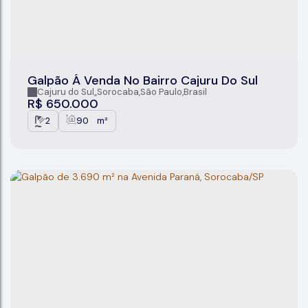
Galpão Á Venda No Bairro Cajuru Do Sul
Cajuru do Sul
,
Sorocaba
,
São Paulo
,
Brasil
R$
650.000
2
90
m²
.00