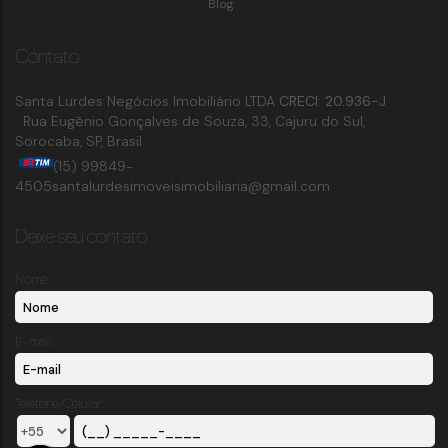
Blog
Contato
Santa Lurdes Negócios Imobiliário LTDA
CRECI: 20.936-J
Rua Eugênio Gonçalves de Souza
,
33
,
Cajuru do Sul
,
Sorocaba
,
SP
,
Brasil
(15) 99849-
4505
santalurdesimoveisimobiliaria@gmail.com
Deixe seu contato
Nome:
E-mail:
Telefone/Celular: