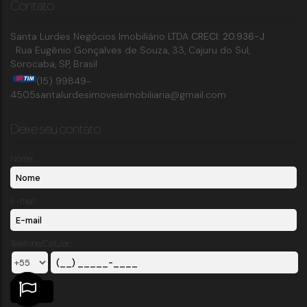
Contato
Santa Lurdes Negócios Imobiliário LTDA
CRECI: 20.936-J
Rua Eugênio Gonçalves de Souza
,
33
,
Cajuru do Sul
,
Sorocaba
,
SP
,
Brasil
(15) 99849-
4505
santalurdesimoveisimobiliaria@gmail.com
Deixe seu contato
Nome:
E-mail:
Telefone/Celular: