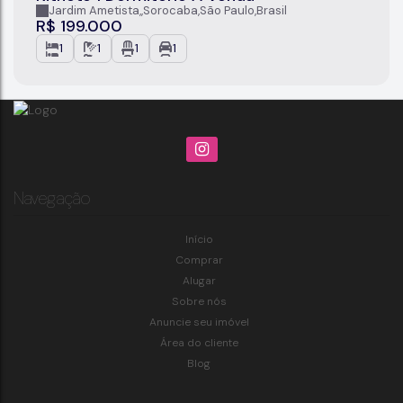
Jardim Ametista
,
Sorocaba
,
São Paulo
,
Brasil
R$
199.000
1
1
1
1
Navegação
Início
Comprar
Alugar
Sobre nós
Anuncie seu imóvel
Área do cliente
Blog