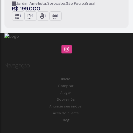
Jardim Ametista
,
Sorocaba
,
São Paulo
,
Brasil
R$
199.000
1
1
1
1
Navegação
Início
Comprar
Alugar
Sobre nós
Anuncie seu imóvel
Área do cliente
Blog