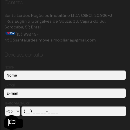
Contato
Santa Lurdes Negócios Imobiliário LTDA
CRECI: 20.936-J
Rua Eugênio Gonçalves de Souza
,
33
,
Cajuru do Sul
,
Sorocaba
,
SP
,
Brasil
(15) 99849-
4505
santalurdesimoveisimobiliaria@gmail.com
Deixe seu contato
Nome:
E-mail:
Telefone/Celular: