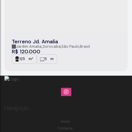
Terreno Jd. Amalia
Jardim Amalia
,
Sorocaba
,
São Paulo
,
Brasil
R$
120.000
125
m²
5
m
.00
.00
Navegação
Início
Comprar