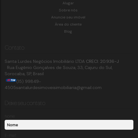
Alugar
Sobre nós
Anuncie seu imóvel
Área do cliente
Blog
Contato
Santa Lurdes Negócios Imobiliário LTDA
CRECI: 20.936-J
Rua Eugênio Gonçalves de Souza
,
33
,
Cajuru do Sul
,
Sorocaba
,
SP
,
Brasil
(15) 99849-
4505
santalurdesimoveisimobiliaria@gmail.com
Deixe seu contato
Nome:
E-mail: