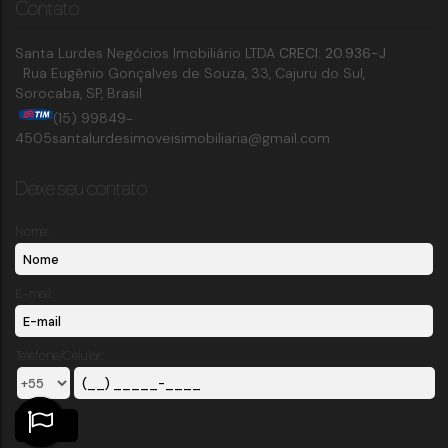
Contato
Santa Lurdes Negócios Imobiliário LTDA
CRECI: 20.936-J
Rua Eugênio Gonçalves de Souza
,
33
,
Cajuru do Sul
,
Sorocaba
,
SP
,
Brasil
(15) 99849-
4505
santalurdesimoveisimobiliaria@gmail.com
Deixe seu contato
Nome:
E-mail:
Telefone/Celular: