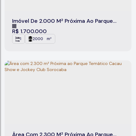
Imóvel De 2.000 M² Próxima Ao Parque
Temático Cacau Show E Jockey Club
R$
1.700.000
Sorocaba
1
2000
m²
.00
Área Com 2.300 M² Próxima Ao Parque