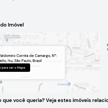
do Imóvel
aldomiro Corrêa de Camargo
,
N°:
ello
,
Itu
,
São Paulo
,
Brasil
i para ver o
Mapa
o que você queria? Veja estes imóveis relaci