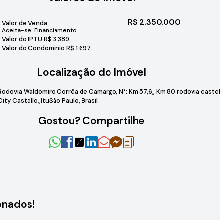
R$
2.350.000
Valor de Venda
Aceita-se: Financiamento
Valor do IPTU
R$
3.389
Valor do Condominio
R$
1.697
Localização do Imóvel
Rodovia Waldomiro Corrêa de Camargo
,
N°:
Km 57,6,
,
Km 80 rodovia caste
City Castello
Itu
São Paulo, Brasil
Gostou? Compartilhe
onados!