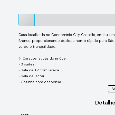
Casa localizada no Condomínio City Castello, em Itu, um
Branco, proporcionando deslocamento rápido para São 
verde e tranquilidade.
✨ Características do imóvel:
• 3 suítes
• Sala de TV com lareira
• Sala de jantar
• Cozinha com despensa
• Lavabo
Ve
• Escritório
• Pergolado
Detalhe
• Área gourmet com forno
• Piscina
Lazer