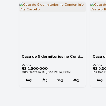
Casa de 5 dormitórios no Condomínio City Castello
R$
2.500.000
R$
5.3
City Castello, Itu, São Paulo, Brasil
Itu, São P
3
5
2
2
5
8
331
.00
m²
2031
.00
m²
4