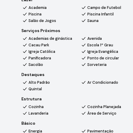
• Banheiro de piscina
Academia
Campo de Futebol
• Lavabo externo
Piscina
Piscina Infantil
• Lavanderia
Salão de Jogos
Sauna
• Campo / quadra
• Pomar
Serviços Próximos
• Aquecedor solar para água quente
Academias de ginástica
Avenida
• Pressurizador de 15 MCA para água quente e fria
Cacau Park
Escola 1º Grau
Igreja Católica
Igreja Evangélica
O Condomínio City Castello é reconhecido por sua infr
Panificadora
Ponto de circular
verde. Possui ruas largas e arborizadas, excelente padrã
Sacolão
Sorveteria
exclusivo, ideal para quem busca conforto, privacidade 
Destaques
Alto Padrão
Ar Condicionado
Quintal
Estrutura
Cozinha
Cozinha Planejada
Lavanderia
Área de Serviço
Básico
Energia
Pavimentação