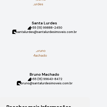
Santa Lurdes
+55 (15) 99888-2450
santalurdes@santalurdesimoveis.com.br
Bruno Machado
+55 (15) 99643-8472
bruno@santalurdesimoveis.com.br