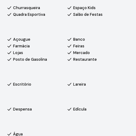
Churrasqueira
Espaço Kids
Quadra Esportiva
Salão de Festas
Açougue
Banco
Farmácia
Feiras
Lojas
Mercado
aestrutura completa, segurança 24 horas e extensa área
Posto de Gasolina
Restaurante
o residencial, áreas de lazer e um ambiente tranquilo e
e qualidade de vida junto à natureza.
Escritório
Lareira
Despensa
Edícula
Água