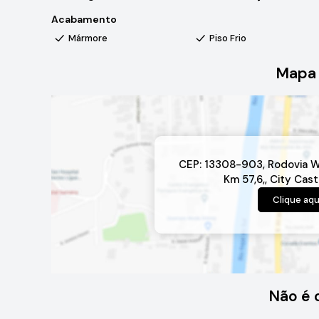
Acabamento
Mármore
Piso Frio
Mapa 
CEP: 13308-903
,
Rodovia W
Km 57,6,
,
City Cast
Clique aqu
Não é 