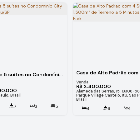
Casa de 5 suítes no Condomínio City Castelo, Itu/SP
R$
2.400.000
00.000
Alameda das Serras, 15, 13308-56
aulo, Brasil
Parque Village Castelo, Itu, São P
Brasil
7
3
5
4
6
1
478
.00
m²
3200
.00
m²
1500
.00
~
5
150000
.00
m²