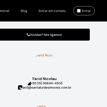
imóvel
Blog
Entrar em contato
Entrar
Dúvidas? Nós ligamos!
Farid Nicolau
+55 (15) 99849-4505
farid@santalurdesimoveis.com.br