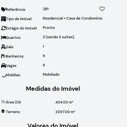
281
Referência:
Residencial
»
Casa de Condomínio
Tipo de Imóvel:
Pronto
Estágio do Imóvel:
3 (sendo 3 suítes)
Quartos:
1
Sala:
6
Banheiros:
6
Vagas:
Mobiliado
Mobílias:
Medidas do Imóvel
Área Útil:
434
.00
m²
Terreno:
2097
.00
m²
Valores do Imóvel