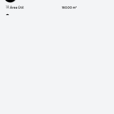
Área Útil:
160
.00
m²
Terreno:
250
.00
m²
Valores do Imóvel
R$
1.099.000
Valor de Venda
Aceita-se: Financiamento
Valor do IPTU
R$
2.500
Valor do Condominio
R$
350
Localização do Imóvel
Avenida Paraná
,
N°:
615
Cajuru do Sul
Sorocaba
São Paulo, Brasil
Gostou? Compartilhe