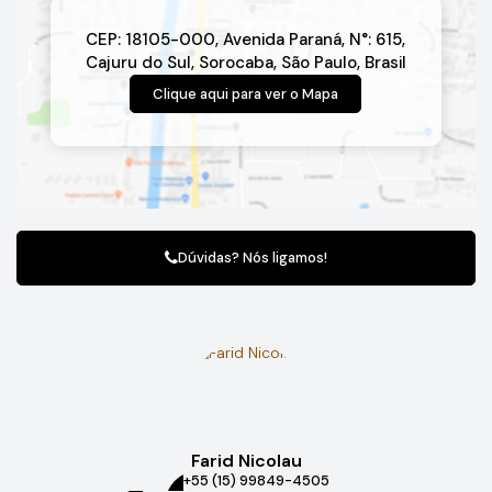
CEP: 18105-000
,
Avenida Paraná
,
N°:
615
,
Cajuru do Sul
,
Sorocaba
,
São Paulo
,
Brasil
Clique aqui para ver o
Mapa
Dúvidas? Nós ligamos!
Farid Nicolau
+55 (15) 99849-4505