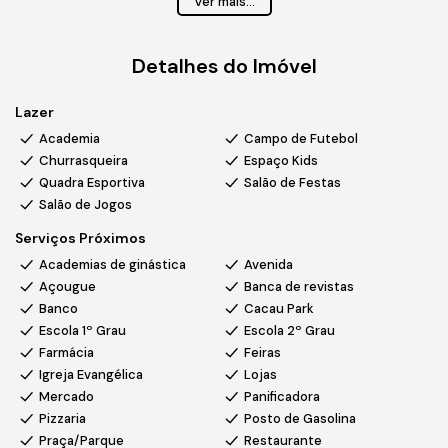
Ver mais...
• Banheiro social
• Lavabo
Detalhes do Imóvel
• Área de serviço funcional
• Área gourmet
Lazer
• Piscina
• Garagem com 4 vagas
Academia
Campo de Futebol
Churrasqueira
Espaço Kids
Condomínio com infraestrutura completa, oferecendo área
Quadra Esportiva
Salão de Festas
de lazer, quadras esportivas, churrasqueira, salão de festas e
Salão de Jogos
áreas de convivência, em um ambiente seguro, valorizado e
Serviços Próximos
com excelente padrão de moradia.
Academias de ginástica
Avenida
Açougue
Banca de revistas
Banco
Cacau Park
Escola 1º Grau
Escola 2º Grau
Farmácia
Feiras
Igreja Evangélica
Lojas
Mercado
Panificadora
Pizzaria
Posto de Gasolina
Praça/Parque
Restaurante