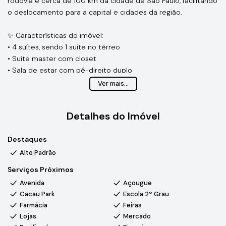
rodovia e cerca de 100 km da cidade de São Paulo, facilitando
o deslocamento para a capital e cidades da região.
✨ Características do imóvel:
• 4 suítes, sendo 1 suíte no térreo
• Suíte master com closet
• Sala de estar com pé-direito duplo
• Cozinha
Ver mais...
• Banheiros sociais
• Lavanderia
Detalhes do Imóvel
• Garagem com 4 vagas
• Área gourmet com churrasqueira integrada à cozinha
Destaques
• Piscina
• Móveis planejados em todos os cômodos
Alto Padrão
Serviços Próximos
O Condomínio Alphaville Castelo oferece infraestrutura
Avenida
Açougue
completa, segurança 24 horas e alto padrão construtivo.
Cacau Park
Escola 2º Grau
Conta com área de lazer com piscina, sauna, salão de festas,
Farmácia
Feiras
quadra poliesportiva e quadra de beach tênis, além de ruas
Lojas
Mercado
planejadas e ambiente tranquilo, ideal para quem busca