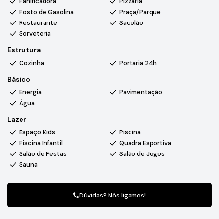
Panificadora
Pizzaria
conforto, segurança e qualidade de vida.
Posto de Gasolina
Praça/Parque
Restaurante
Sacolão
Sorveteria
Estrutura
Cozinha
Portaria 24h
Básico
Energia
Pavimentação
Água
Lazer
Espaço Kids
Piscina
Piscina Infantil
Quadra Esportiva
Salão de Festas
Salão de Jogos
Sauna
Dúvidas? Nós ligamos!