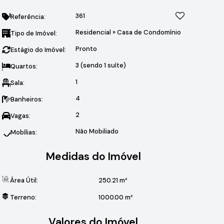
361
Referência:
Residencial
»
Casa de Condomínio
Tipo de Imóvel:
Pronto
Estágio do Imóvel:
3 (sendo 1 suíte)
Quartos:
1
Sala:
4
Banheiros:
2
Vagas:
Não Mobiliado
Mobílias:
Medidas do Imóvel
Área Útil:
250
.21
m²
Terreno:
1000
.00
m²
Valores do Imóvel