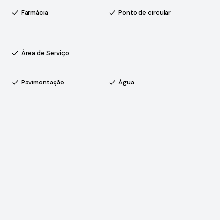
Farmácia
Ponto de circular
ranquilo e seguro, com portaria e controle de acesso, áreas
busca qualidade de vida, conforto e fácil acesso às
Área de Serviço
Pavimentação
Água