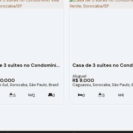
Casa de 3 suítes no Condomínio Villa Verona, Sorocaba/SP
00.000
R$
8.000
 Sul, Sorocaba, São Paulo, Brasil
Caguassu, Sorocaba, São Paulo, B
5
2
3
3
5
1
m²
4
195
.00
m²
2
236
.59
m²