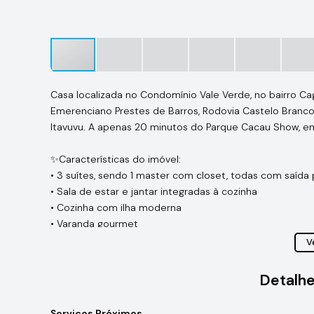
Casa localizada no Condomínio Vale Verde, no bairro Ca
Emerenciano Prestes de Barros, Rodovia Castelo Branco
Itavuvu. A apenas 20 minutos do Parque Cacau Show, em
✨Características do imóvel:
• 3 suítes, sendo 1 master com closet, todas com saída 
• Sala de estar e jantar integradas à cozinha
• Cozinha com ilha moderna
• Varanda gourmet
• Piscina com hidromassagem
Ve
• Escritório
• Lavabo
Detalhe
• Lavanderia
• Depósito
Serviços Próximos