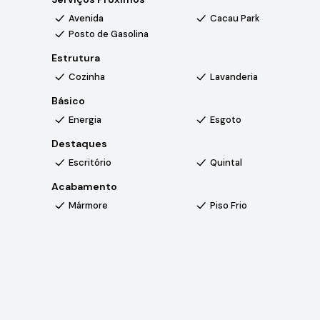
• 2 vagas de garagem cobertas
Avenida
Cacau Park
Posto de Gasolina
O Condomínio Vale Verde oferece ambiente residencial t
verdes e excelente padrão de moradia, ideal para quem 
Estrutura
principais regiões de Sorocaba.
Cozinha
Lavanderia
Básico
Energia
Esgoto
Destaques
Escritório
Quintal
Acabamento
Mármore
Piso Frio