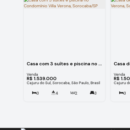
Casa com 3 suítes e piscina no Condomínio Villa Verona, Sorocaba/SP
R$
1.539.000
R$
1.5
Cajuru do Sul, Sorocaba, São Paulo, Brasil
Cajuru do
3
4
2
3
3
4
211
.00
m²
360
.00
m²
360
.00