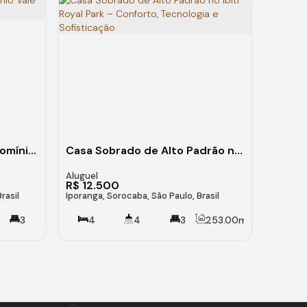
Casa de 3 suítes no Condomínio Vale Verde, Sorocaba/SP
Casa Sobrado de Alto Padrão no Ibiti Royal Park – Conforto, Tecnologia e Sofisticação
R$
12.500
rasil
Iporanga, Sorocaba, São Paulo, Brasil
3
4
4
3
253
.00
m²
1002
.96
m²
4
250
.00
m²