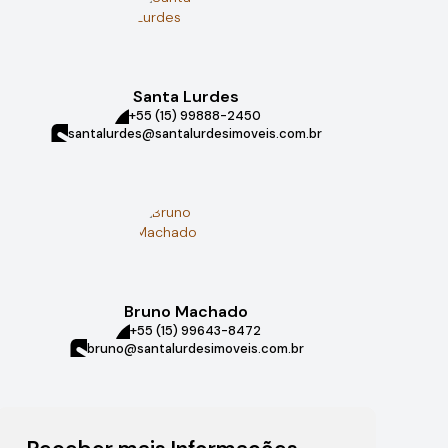
Santa Lurdes
+55 (15) 99888-2450
santalurdes@santalurdesimoveis.com.br
Bruno Machado
+55 (15) 99643-8472
bruno@santalurdesimoveis.com.br