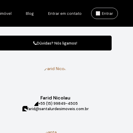
imóvel
Blog
Entrar em contato
Entrar
Dúvidas? Nós ligamos!
Farid Nicolau
+55 (15) 99849-4505
farid@santalurdesimoveis.com.br