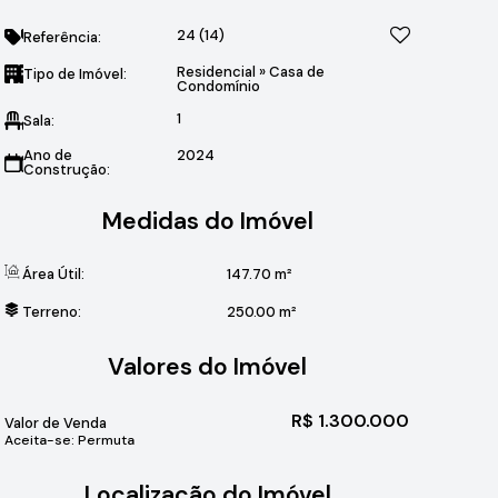
24
(14)
Referência:
Residencial
»
Casa de
Tipo de Imóvel:
Condomínio
1
Sala:
Ano de
2024
Construção:
Medidas do Imóvel
Área Útil:
147
.70
m²
Terreno:
250
.00
m²
Valores do Imóvel
R$
1.300.000
Valor de Venda
Aceita-se: Permuta
Localização do Imóvel