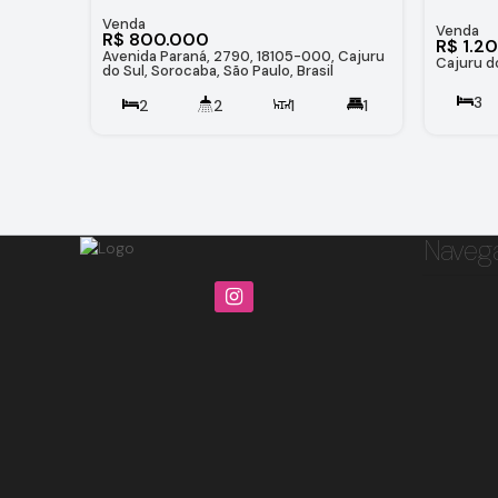
R$
800.000
R$
1.2
Avenida Paraná, 2790, 18105-000, Cajuru
Cajuru do
do Sul, Sorocaba, São Paulo, Brasil
3
2
2
1
1
2
2
140
.00
m²
200
.00
m²
Naveg