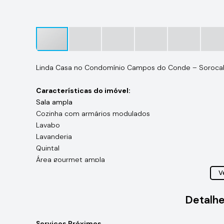
Linda Casa no Condomínio Campos do Conde – Soroca
Características do imóvel:
Sala ampla
Cozinha com armários modulados
Lavabo
Lavanderia
Quintal
Área gourmet ampla
Ve
Dimensões:
Área do Terreno 250m² - Área Útil 147.7m²
Detalhe
Diferenciais:
preparação para instalação de ar-condicio
cozinha , área gourmet e lavanderia)
Serviços Próximos