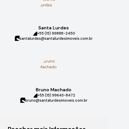
Santa Lurdes
+55 (15) 99888-2450
santalurdes@santalurdesimoveis.com.br
Bruno Machado
+55 (15) 99643-8472
bruno@santalurdesimoveis.com.br