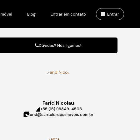
imóvel
Blog
Entrar em contato
Entrar
Dúvidas? Nós ligamos!
Farid Nicolau
+55 (15) 99849-4505
farid@santalurdesimoveis.com.br