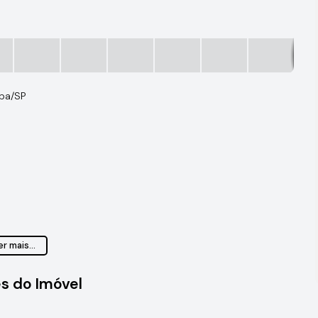
ba/SP
r mais...
s do Imóvel
nado, 2 caixa d’água e moveis modulados (suíte , sala,