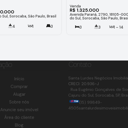
R$
1.325.000
00.000
Avenida Paraná, 2790, 18105-000
 Sul, Sorocaba, São Paulo, Brasil
do Sul, Sorocaba, São Paulo, Brasi
4
1
3
3
3
1 ~ 14
155
.00
m²
275
.00
m²
160
.00
m²
4
ação
Contato
Santa Lurdes Negócios Imobiliá
Início
CRECI: 20.936-J
Comprar
Rua Eugênio Gonçalves de So
Alugar
Cajuru do Sul
,
Sorocaba
,
SP
,
Bra
Sobre nós
(15) 99849-
4505
santalurdesimoveisimobil
Anuncie seu imóvel
Área do cliente
Blog