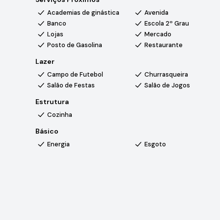
Academias de ginástica
Avenida
Banco
Escola 2º Grau
O
Condomínio Campos do Conde
é referência em qua
Lojas
Mercado
segurança e infraestrutura completa, ideal para famílias 
Posto de Gasolina
Restaurante
Localização estratégica com fácil acesso à Rodovia Cast
industrial de Sorocaba, comércios e serviços
Lazer
Campo de Futebol
Churrasqueira
Estrutura do condomínio:
portaria 24h, segurança mon
Salão de Festas
Salão de Jogos
tênis, playground, brinquedoteca, salão de festas, área
Estrutura
Cozinha
Informações e agendamento:
+55 15 99888-2450
Básico
Energia
Esgoto