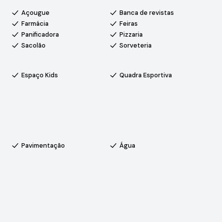
Açougue
Banca de revistas
Farmácia
Feiras
lidade de vida, o Campos do Conde combina tranquilidade,
Panificadora
Pizzaria
que valorizam conforto, natureza e praticidade no dia a dia.
Sacolão
Sorveteria
elo Branco, bairros como Éden e Cajuru do Sul, à zona
Espaço Kids
Quadra Esportiva
itorada, quadra poliesportiva, campo de futebol, quadra de
 gourmet, academia ao ar livre e pista de caminhada
Pavimentação
Água