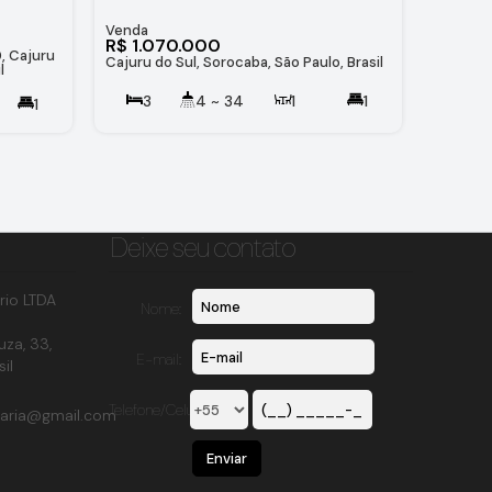
R$
1.070.000
, Cajuru
Cajuru do Sul, Sorocaba, São Paulo, Brasil
l
3
4 ~ 34
1
1
1
194
.00
m²
160
.00
m²
154
.00
m²
Deixe seu contato
rio LTDA
Nome:
uza
,
33
,
E-mail:
sil
Telefone/Celular:
iaria@gmail.com