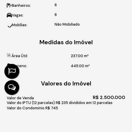
6
Banheiros:
6
Vagas:
Não Mobiliado
Mobílias:
Medidas do Imóvel
Área Útil:
237
.00
m²
Terreno:
445
.00
m²
Valores do Imóvel
R$
2.500.000
Valor de Venda
Valor do IPTU (12 parcelas)
R$
235 divididos em 12 parcelas
Valor do Condominio
R$
745
R$
14.900
Preço de Aluguel (Mensal)
R$
14.900
Pacote de Locação (Mensal)