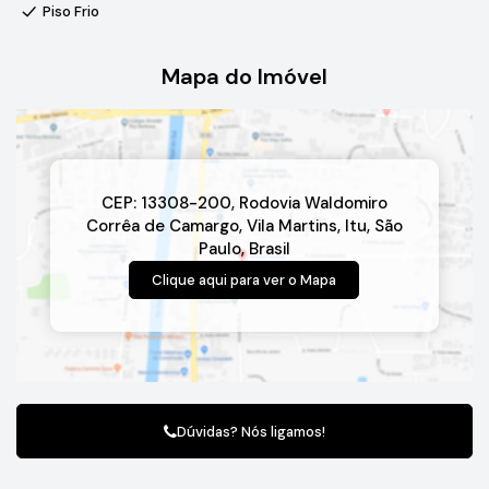
áreas de convivência.
Piso Frio
Parquinho infantil
Piscina com borda infinita.
Mapa do Imóvel
O condomínio fica a 9 minutos da Prefeitura de Sorocaba.
Por estar na beira da castelo Branco, facial acesso para a
capital, 44 minutos da entrada de São Paulo.
Aproximadamente 12 minutos do maior outlet da América do
Sul, Catarina Outlet.
CEP: 13308-200
,
Rodovia Waldomiro
Corrêa de Camargo
,
Vila Martins
,
Itu
,
São
Paulo
,
Brasil
Clique aqui para ver o
Mapa
Dúvidas? Nós ligamos!