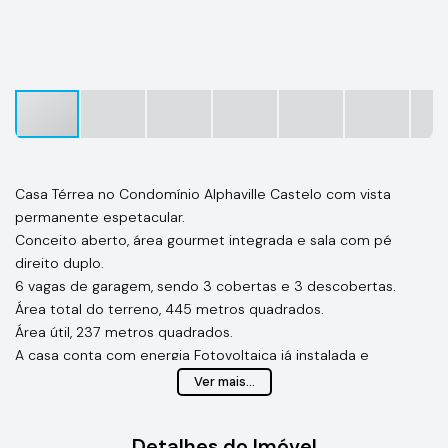
Casa Térrea no Condomínio Alphaville Castelo com vista
permanente espetacular.
Conceito aberto, área gourmet integrada e sala com pé
direito duplo.
6 vagas de garagem, sendo 3 cobertas e 3 descobertas.
Área total do terreno, 445 metros quadrados.
Área útil, 237 metros quadrados.
A casa conta com energia Fotovoltaica já instalada e
homologada.
Ver mais...
Preparação de ar condicionado para todas suítes:
4 suítes, todas com Closet e a mega master com banheira de
Detalhes do Imóvel
hidromassagem dupla, duas duchas e dois lavabos no