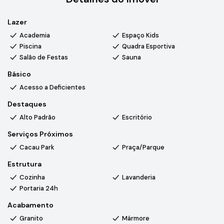
banheiro.
Lazer
Escritório.
Banheiro social.
Academia
Espaço Kids
Lavanderia.
Piscina
Quadra Esportiva
Banheiro de Piscina.
Salão de Festas
Sauna
Piscina com borda infinita e vista espetacular.
Básico
Telhado metálico, para a vida toda.
Acesso a Deficientes
Banheiros com ducha pressurizada e Aquecimento a gás.
O condomínio conta com toda infra estrutura padrão
Destaques
Alphaville, toda fiação subterrânea.
Alto Padrão
Escritório
Salão de festas totalmente equipado.
Serviços Próximos
Academia.
Cacau Park
Praça/Parque
Brinquedoteca.
Mesa de sinuca e pinbolin.
Estrutura
Sauna.
Cozinha
Lavanderia
Quadra de Tênis.
Portaria 24h
Quadra Poliesportiva.
Acabamento
Quadra de Beach Tênis.
Acesso e segurança com reconhecimento facial em todas as
Granito
Mármore