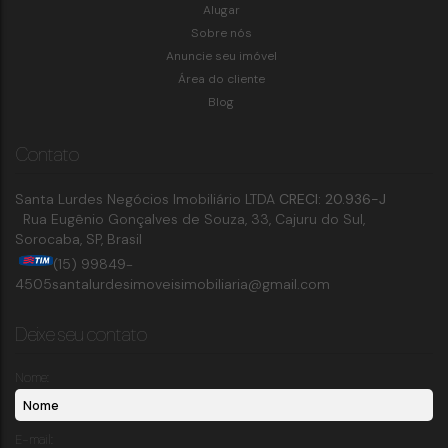
Alugar
Sobre nós
Anuncie seu imóvel
Área do cliente
Blog
Contato
Santa Lurdes Negócios Imobiliário LTDA
CRECI: 20.936-J
Rua Eugênio Gonçalves de Souza
,
33
,
Cajuru do Sul
,
Sorocaba
,
SP
,
Brasil
(15) 99849-
4505
santalurdesimoveisimobiliaria@gmail.com
Deixe seu contato
Nome:
E-mail: