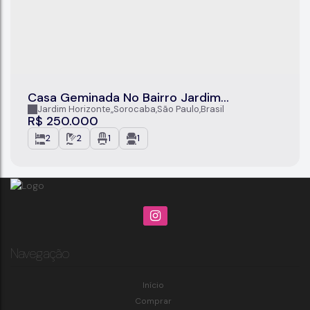
Casa Geminada No Bairro Jardim
Horizonte, Sorocaba/SP
Jardim Horizonte
,
Sorocaba
,
São Paulo
,
Brasil
R$
250.000
2
2
1
1
Navegação
Início
Comprar