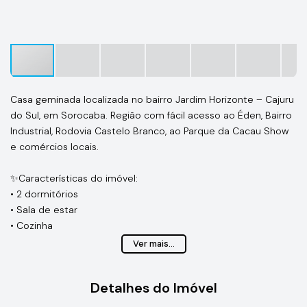
Casa geminada localizada no bairro Jardim Horizonte – Cajuru
do Sul, em Sorocaba. Região com fácil acesso ao Éden, Bairro
Industrial, Rodovia Castelo Branco, ao Parque da Cacau Show
e comércios locais.
✨Características do imóvel:
• 2 dormitórios
• Sala de estar
• Cozinha
• Banheiro social
Ver mais...
• Área de serviço
• 1 vaga de garagem
Detalhes do Imóvel
Localizado no Jardim Horizonte no Cajuru do Sul, bairro em