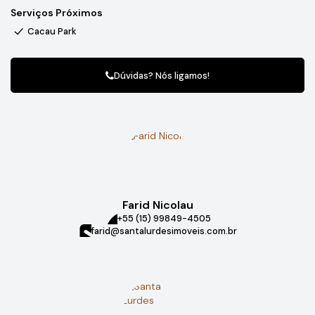
Serviços Próximos
constante crescimento e valorização, com infraestrutura em
desenvolvimento, ruas residenciais tranquilas e proximidade a
Cacau Park
mercados, escolas e transporte público.
Dúvidas? Nós ligamos!
Farid Nicolau
+55 (15) 99849-4505
farid@santalurdesimoveis.com.br