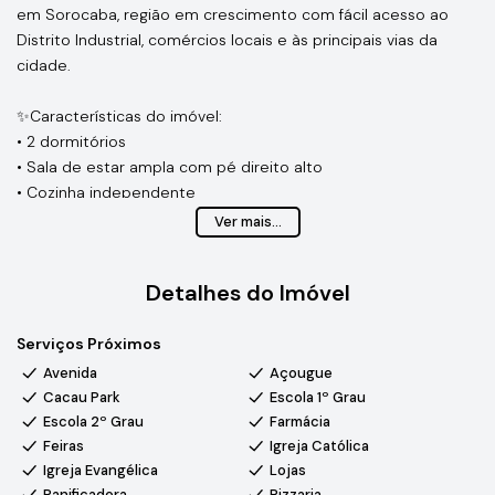
em Sorocaba, região em crescimento com fácil acesso ao
Distrito Industrial, comércios locais e às principais vias da
cidade.
✨Características do imóvel:
• 2 dormitórios
• Sala de estar ampla com pé direito alto
• Cozinha independente
• Banheiro social
Ver mais...
• Área de serviço
• Quintal amplo, ideal para área gourmet ou piscina
Detalhes do Imóvel
• 3 vagas de garagem
Serviços Próximos
Localizado no Jardim Itália – Éden, bairro com infraestrutura
completa, contando com mercados, escolas, farmácias e
Avenida
Açougue
comércios variados. Região com forte crescimento e
Cacau Park
Escola 1º Grau
valorização, além de fácil acesso ao polo industrial de
Escola 2º Grau
Farmácia
Sorocaba, oferecendo praticidade e comodidade no dia a dia.
Feiras
Igreja Católica
Igreja Evangélica
Lojas
Panificadora
Pizzaria