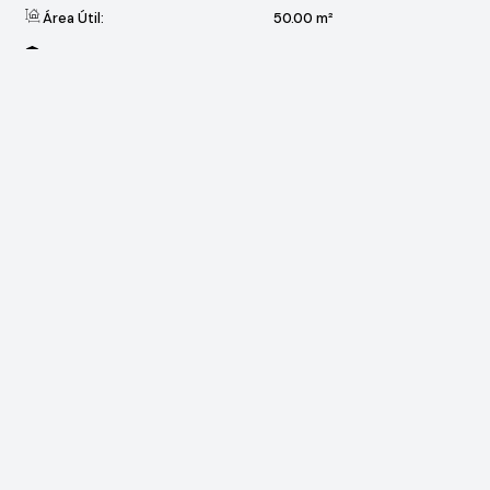
Área Útil:
50
.00
m²
Terreno:
691
.27
m²
Valores do Imóvel
R$
1.000
Preço de Aluguel (Mensal)
R$
1.055
Pacote de Locação (Mensal)
Valor do IPTU
R$
55
Valores Mensal
Localização do Imóvel
Cajuru do Sul
Sorocaba
São Paulo, Brasil
Gostou? Compartilhe