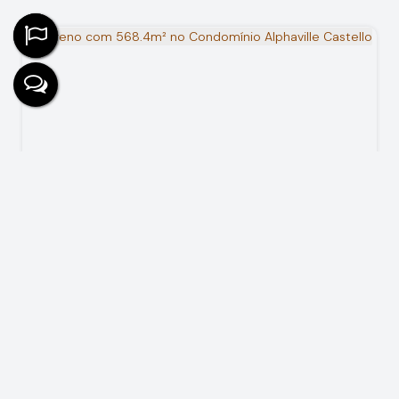
Terreno com 568.4m² no Condomínio Alphaville Castello
R$
568.400
Rua Isaac Augusto Franco, 100, 13308-730, Condomínio
Alphaville Castello, Itu, São Paulo, Brasil
568
m²
24
m
13
m
30
m
.40
.89
.38
.00
31
m
.10