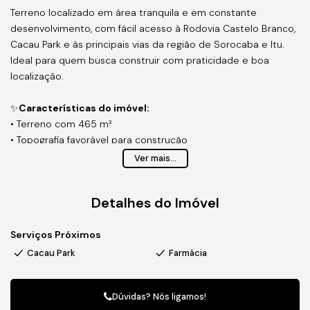
Terreno localizado em área tranquila e em constante
desenvolvimento, com fácil acesso à Rodovia Castelo Branco,
Cacau Park e às principais vias da região de Sorocaba e Itu.
Ideal para quem busca construir com praticidade e boa
localização.
✨
Características do imóvel:
• Terreno com 465 m²
• Topografia favorável para construção
• Espaço amplo para projeto residencial ou investimento
Ver mais...
O bairro Vila Dálmatas, no Cajuru do Sul, é uma região em
Detalhes do Imóvel
crescimento, com ambiente tranquilo e boa valorização
imobiliária. Conta com fácil acesso a comércios locais,
Serviços Próximos
serviços e vias rápidas, sendo uma excelente opção para
moradia ou investimento.
Cacau Park
Farmácia
Dúvidas? Nós ligamos!