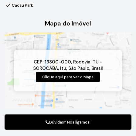
agora mesmo e agende uma visita para conhecer esse imóvel
Cacau Park
incrível em Itu, SP.
Mapa do Imóvel
Rodovia ITU - SOROCABA, 13300-000, Itu, SP, BR
Invista no seu futuro e garanta o sucesso do seu negócio! Não
deixe essa chance passar. Estamos esperando por você! 🌟
CEP: 13300-000
,
Rodovia ITU -
SOROCABA
,
Itu
,
São Paulo
,
Brasil
Clique aqui para ver o
Mapa
Dúvidas? Nós ligamos!