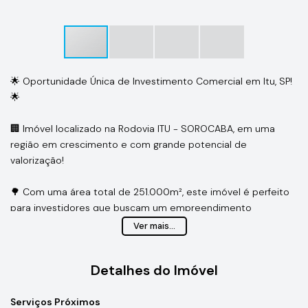
🌟 Oportunidade Única de Investimento Comercial em Itu, SP!
🌟
🏢 Imóvel localizado na Rodovia ITU - SOROCABA, em uma
região em crescimento e com grande potencial de
valorização!
🌳 Com uma área total de 251.000m², este imóvel é perfeito
para investidores que buscam um empreendimento
comercial de grande porte.
Ver mais...
Você pode adquirir esse terreno estratégico e começar a
Detalhes do Imóvel
construir o seu negócio dos sonhos!
Serviços Próximos
📈 Não perca essa oportunidade única! Entre em contato