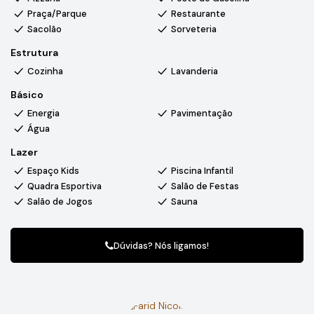
tranquilidade e conveniência. O condomínio é conhecido por
Praça/Parque
Restaurante
seus espaços amplos, área verde e um ambiente seguro que
Sacolão
Sorveteria
transmite bem-estar. A localização estratégica oferece
Estrutura
acesso rápido aos principais pontos da cidade, enquanto o
ambiente residencial e organizado proporciona uma rotina
Cozinha
Lavanderia
mais calma e adequada para toda a família.
Básico
Energia
Pavimentação
Água
Lazer
Espaço Kids
Piscina Infantil
Quadra Esportiva
Salão de Festas
Salão de Jogos
Sauna
Dúvidas? Nós ligamos!