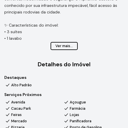
conhecido por sua infraestrutura impecável, fácil acesso às
principais rodovias da cidade.
✨ Características do imóvel:
• 3 suítes
• 1 lavabo
• 2 banheiros
Ver mais...
• Sala de televisão (com opção de transformar em uma suíte
térrea)
Detalhes do Imóvel
• Área gourmet com ilha
• Salas integradas com a área gourmet
Destaques
• Cozinha com despensa
• Lavanderia
Alto Padrão
• Garagem para até 4 carros (sendo 2 cobertos)
Serviços Próximos
Avenida
Açougue
📐 Terreno: 401 m²
Cacau Park
Farmácia
🏠 Área construída: 302,15 m²
Feiras
Lojas
Mercado
Panificadora
Morar no Alphaville Castello é ter a combinação perfeita entre
Pizzaria
Posto de Gasolina