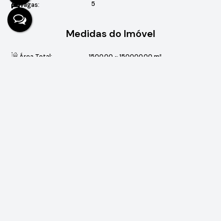
5
Vagas:
Medidas do Imóvel
Área Total:
1500
.00
~ 150000
.00
m²
Área Útil:
480
.00
m²
Valores do Imóvel
R$
2.400.000
Valor de Venda
Valor do IPTU
R$
280
Valor do Condominio
R$
890
Localização do Imóvel
Alameda das Serras
,
N°:
15
Parque Village Castelo
Itu
São Paulo, Brasil