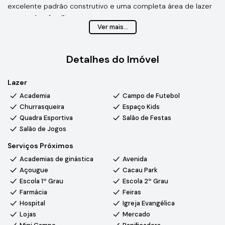
excelente padrão construtivo e uma completa área de lazer
para toda a família.
Ver mais...
✨ Destaques do imóvel:
* 4 suítes, sendo uma master com closet e hidromassagem.
Detalhes do Imóvel
* Sala ampla e hall de entrada.
* Cozinha planejada com área de serviço
Lazer
* Espaço gourmet com amplo salão, churrasqueira e banheiro
Academia
Campo de Futebol
de apoio
Churrasqueira
Espaço Kids
* Piscina e sauna
Quadra Esportiva
Salão de Festas
* Garagem para 5 veículos
Salão de Jogos
* Corredor lateral com acesso independente à área de lazer
Serviços Próximos
* Pomar, horta e árvores frutíferas
* Fundos para área verde/lago
Academias de ginástica
Avenida
* Sala com pé direito alto e Iluminação em LED
Açougue
Cacau Park
📍 Localização privilegiada, a apenas 5 minutos do Cacau Park,
Escola 1º Grau
Escola 2º Grau
Farmácia
Feiras
uma das regiões com maior potencial de valorização
Hospital
Igreja Evangélica
Lojas
Mercado
Condomínio Parque Village Castelo.