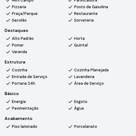
Mini Campo
Panificadora
O condomínio oferece infraestrutura completa de lazer e
Pizzaria
Posto de Gasolina
segurança:
Praça/Parque
Restaurante
✔️ Segurança 24 horas
Sacolão
Sorveteria
✔️ Lago para pesca esportiva
✔️ Academia equipada e academia ao ar livre
Destaques
✔️ Quadra de tênis
Alto Padrão
Horta
✔️ Quadra de areia para vôlei e beach tênis
Pomar
Quintal
✔️ Campo de futebol
Varanda
✔️ Ginásio poliesportivo coberto
Estrutura
✔️ Playground
Cozinha
Cozinha Planejada
✔️ Pista de caminhada
Entrada de Serviço
Lavanderia
✔️ Quiosque com churrasqueira
Portaria 24h
Área de Serviço
💰
Valor: R$ 2.400.000,00
Básico
Energia
Esgoto
📲 Agende sua visita e conheça uma das melhores
Pavimentação
Água
oportunidades da região.
Acabamento
Piso laminado
Porcelanato