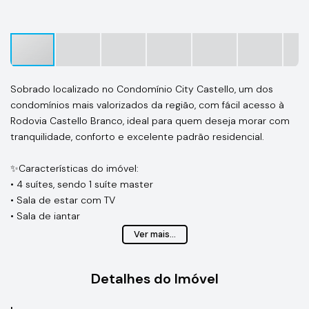
Sobrado localizado no Condomínio City Castello, um dos
condomínios mais valorizados da região, com fácil acesso à
Rodovia Castello Branco, ideal para quem deseja morar com
tranquilidade, conforto e excelente padrão residencial.
✨Características do imóvel:
• 4 suítes, sendo 1 suíte master
• Sala de estar com TV
• Sala de jantar
• Cozinha modulada
Ver mais...
• Despensa
• Lavanderia
Detalhes do Imóvel
• Hall de entrada com pé-direito alto
• Churrasqueira gourmet integrada à piscina aquecida