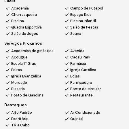
Lazer
• Sala de jogos
• Garagem com capacidade para até 10 veículos
Academia
Campo de Futebol
• Imóvel com arquitetura contemporânea
Churrasqueira
Espaço Kids
• Ampla área verde com jardinagem e árvores frutíferas
Piscina
Piscina Infantil
Quadra Esportiva
Salão de Festas
Salão de Jogos
Sauna
O Condomínio City Castello conta com portaria e segurança
24 horas, ruas amplas e arborizadas, excelente padrão de
Serviços Próximos
vizinhança e localização estratégica, proporcionando
Academias de ginástica
Avenida
tranquilidade, conforto e fácil acesso às principais rodovias da
Açougue
Cacau Park
região.
Escola 1º Grau
Farmácia
Feiras
Igreja Católica
Igreja Evangélica
Lojas
Mercado
Panificadora
Pizzaria
Ponto de circular
Posto de Gasolina
Restaurante
Destaques
Alto Padrão
Ar Condicionado
Escritório
Quintal
TV a Cabo