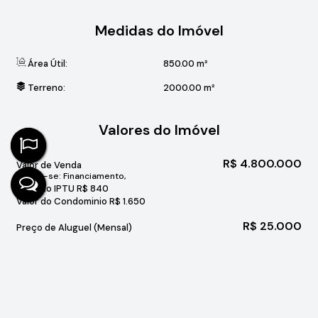
Medidas do Imóvel
Área Útil:
850
.00
m²
Terreno:
2000
.00
m²
Valores do Imóvel
R$
4.800.000
Valor de Venda
Aceita-se: Financiamento,
Valor do IPTU
R$
840
Valor do Condominio
R$
1.650
R$
25.000
Preço de Aluguel (Mensal)
R$
27.490
Pacote de Locação (Mensal)
Valor do Condominio
R$
1.650
Valor do IPTU
R$
840
Valores Mensal