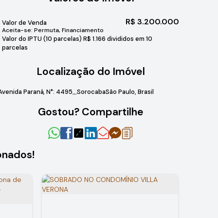
R$
3.200.000
Valor de Venda
Aceita-se: Permuta, Financiamento
Valor do IPTU (10 parcelas)
R$
1.166 divididos em 10
parcelas
Localização do Imóvel
Avenida Paraná
,
N°:
4495
Sorocaba
São Paulo, Brasil
Gostou? Compartilhe
onados!