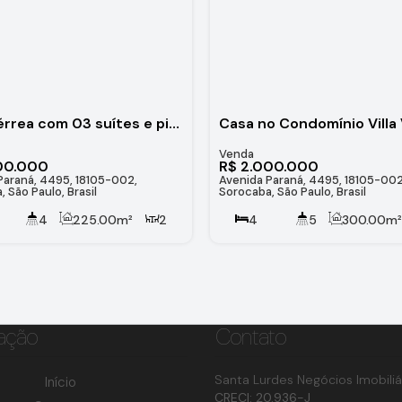
Casa térrea com 03 suítes e piscina no Condomínio Villa Verona - Sorocaba
00.000
R$
2.000.000
Paraná, 4495, 18105-002,
Avenida Paraná, 4495, 18105-002
 São Paulo, Brasil
Sorocaba, São Paulo, Brasil
4
225
.00
m²
2
4
5
300
.00
m
4
401
.00
m²
3 ~ 4
ação
Contato
Santa Lurdes Negócios Imobiliá
Início
CRECI: 20.936-J