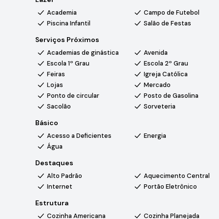
Academia
Campo de Futebol
Localizado próximo ao km 80 da Rodovia Castelo Branco,
Piscina Infantil
Salão de Festas
completa. Cercado por mata nativa, oferece conforto e 
essenciais.
Serviços Próximos
Academias de ginástica
Avenida
Estrutura do condomínio
: segurança 24 horas, com c
Escola 1º Grau
Escola 2º Grau
Área de lazer completa, com lareira externa, quadra polie
Feiras
Igreja Católica
campo de futebol, minimercado, sala com máquina de gelo
Lojas
Mercado
piscina adulto e infantil, brinquedoteca, área para pique
Ponto de circular
Posto de Gasolina
Sacolão
Sorveteria
Básico
Acesso a Deficientes
Energia
Água
Destaques
Alto Padrão
Aquecimento Central
Internet
Portão Eletrônico
Estrutura
Cozinha Americana
Cozinha Planejada