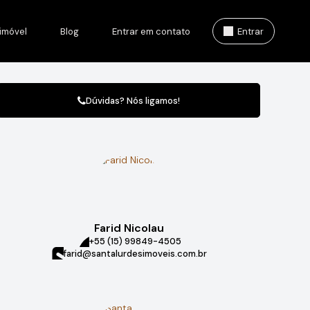
imóvel
Blog
Entrar em contato
Entrar
Dúvidas? Nós ligamos!
Farid Nicolau
+55 (15) 99849-4505
farid@santalurdesimoveis.com.br