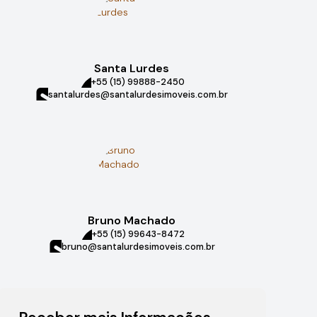
Santa Lurdes
+55 (15) 99888-2450
santalurdes@santalurdesimoveis.com.br
Bruno Machado
+55 (15) 99643-8472
bruno@santalurdesimoveis.com.br