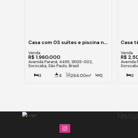
Casa com 03 suítes e piscina no Condomínio Villa Verona - Sorocaba/SP
R$
1.960.000
R$
2.5
Avenida Paraná, 4495, 18105-002,
Avenida 
Sorocaba, São Paulo, Brasil
Sorocaba,
3
4
264
.00
m²
2
3
3
4
360
.00
m²
30
.00
m
3
12
.00
m
12
.00
m
Naveg