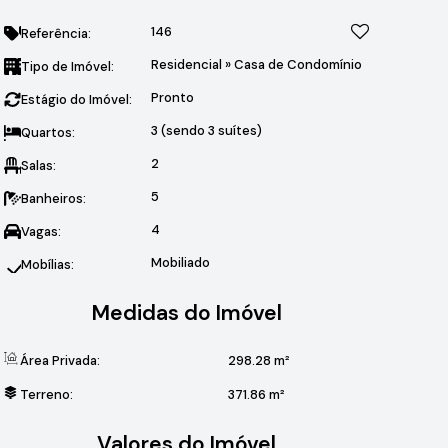
146
Referência:
Residencial
»
Casa de Condomínio
Tipo de Imóvel:
Pronto
Estágio do Imóvel:
3 (sendo 3 suítes)
Quartos:
2
Salas:
5
Banheiros:
4
Vagas:
Mobiliado
Mobílias:
Medidas do Imóvel
Área Privada:
298
.28
m²
Terreno:
371
.86
m²
Valores do Imóvel