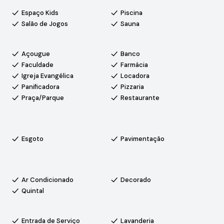
Espaço Kids
Piscina
 o condomínio une tranquilidade, natureza e infraestrutura
Salão de Jogos
Sauna
qualidade de vida com fácil acesso a comércio e serviços
Açougue
Banco
âmeras de monitoramento e reconhecimento facial na entrada.
Faculdade
Farmácia
sportiva, salão de festas, salão de jogos, sauna, playground,
Igreja Evangélica
Locadora
, feira livre, redário, área gourmet, espaço para eventos,
Panificadora
Pizzaria
nique, sala de academia e academia ao ar livre.
Praça/Parque
Restaurante
Esgoto
Pavimentação
Ar Condicionado
Decorado
Quintal
Entrada de Serviço
Lavanderia