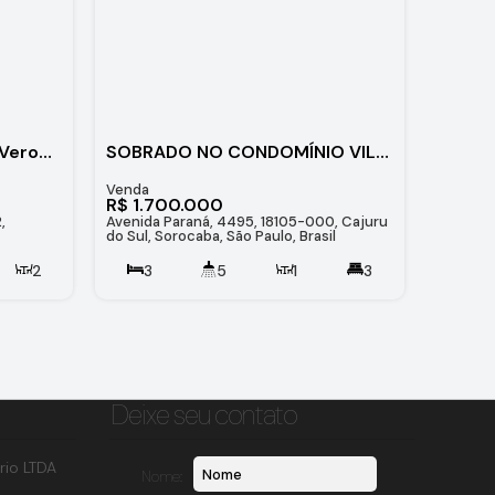
Casa no Condomínio Villa Verona de 300 m² com 3 suítes e piscina - Sorocaba/SP
SOBRADO NO CONDOMÍNIO VILLA VERONA
R$
1.700.000
,
Avenida Paraná, 4495, 18105-000, Cajuru
do Sul, Sorocaba, São Paulo, Brasil
²
2
3
5
1
3
400
.00
m²
360
.00
m²
4
Deixe seu contato
rio LTDA
Nome: