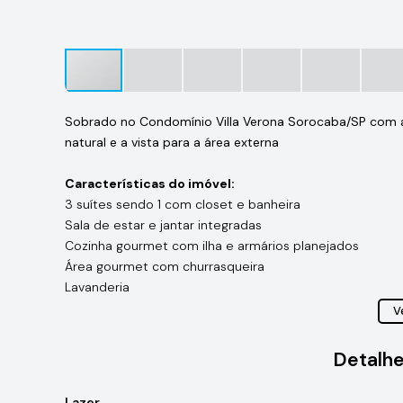
Sobrado no Condomínio Villa Verona Sorocaba/SP com ar
natural e a vista para a área externa
Características do imóvel:
3 suítes sendo 1 com closet e banheira
Sala de estar e jantar integradas
Cozinha gourmet com ilha e armários planejados
Área gourmet com churrasqueira
Lavanderia
Banheiro social
Ve
Piscina
4 Vagas de garagem
Detalhe
Área construída: 298.28m² | Terreno: 371.86 m²
Lazer