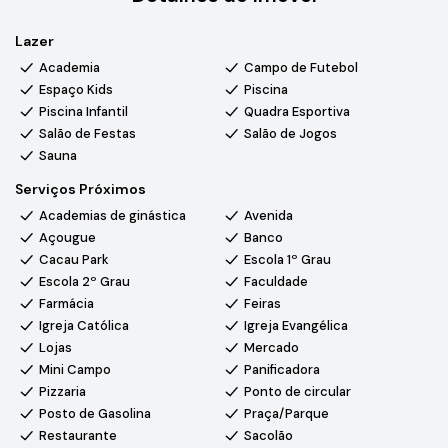
Despensa
Lazer
Área gourmet integrada, com churrasqueira
Piscina
Academia
Campo de Futebol
Banheiro Social
Espaço Kids
Piscina
04 vagas de garagem
Piscina Infantil
Quadra Esportiva
Salão de Festas
Salão de Jogos
Sauna
Dimensões:
Área construída 225 m² - Terreno: 401 m²
Serviços Próximos
Diferenciais:
imóvel living com pé-direito duplo, pias em
Academias de ginástica
Avenida
quartzo branco e armários de alto padrão, suíte e
Açougue
Banco
acabamento premium, adega climatizada despensa/depósito,
Cacau Park
Escola 1º Grau
preparação para ar-condicionado, fechadura eletrônica, tv em
Escola 2º Grau
Faculdade
todos os cômodos e armários planejados (cozinha, área
Farmácia
Feiras
gourmet, lavanderia, closet, banheiros e roupeiro do
Igreja Católica
Igreja Evangélica
corredor)
Lojas
Mercado
Dados do imóvel: box nos banheiros, pressurizador, tubulação
Mini Campo
Panificadora
para ar condicionado, pias em quartzo branco, fechadura
Pizzaria
Ponto de circular
eletrônica, churrasqueira, living pé direito duplo, armários
Posto de Gasolina
Praça/Parque
planejados nas áreas da cozinha, na área gourmet, na
Restaurante
Sacolão