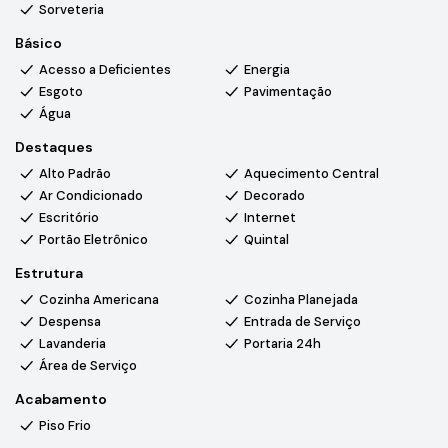
lavanderia, no closet, gabinetes dos banheiros e roupeiro no
Sorveteria
corredor interno, luz de led em vários ambientes, piscina,
Básico
depósito, tv em todos os cômodos, adega climatizada,
Acesso a Deficientes
Energia
despensa, piscina.
Esgoto
Pavimentação
Água
Destaques
Alto Padrão
Aquecimento Central
Ar Condicionado
Decorado
Escritório
Internet
Portão Eletrônico
Quintal
Estrutura
Cozinha Americana
Cozinha Planejada
Despensa
Entrada de Serviço
Lavanderia
Portaria 24h
Área de Serviço
Acabamento
Piso Frio