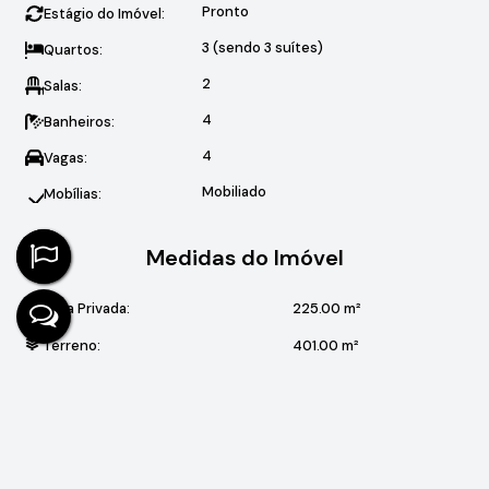
Pronto
Estágio do Imóvel:
3 (sendo 3 suítes)
Quartos:
2
Salas:
4
Banheiros:
4
Vagas:
Mobiliado
Mobílias:
Medidas do Imóvel
Área Privada:
225
.00
m²
Terreno:
401
.00
m²
Valores do Imóvel
R$
2.500.000
Valor de Venda
Aceita-se: Financiamento, Permuta