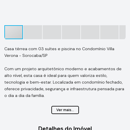
Casa térrea com 03 suítes e piscina no Condomínio Villa
Verona - Sorocaba/SP
Com um projeto arquitetônico moderno e acabamentos de
alto nível, esta casa é ideal para quem valoriza estilo,
tecnologia e bem-estar. Localizada em condomínio fechado,
oferece privacidade, segurança e infraestrutura pensada para
o dia a dia da família.
Características do imóvel:
Ver mais...
3 suítes sendo 01 com closet
Sala dois ambientes
Detalhes do Imóvel
Cozinha planejada