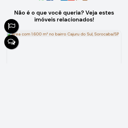
Não é o que você queria? Veja estes
imóveis relacionados!
Área com 1.600 m² no bairro Cajuru do Sul, Sorocaba/SP
R$
1.200.000
Cajuru do Sul, Sorocaba, São Paulo, Brasil
1600
m²
1600
m²
40
m
40
m
.00
.00
.00
.00