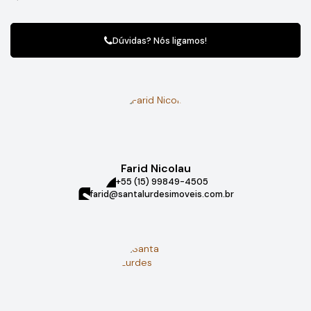
Este lote é perfeito para quem busca amplo espaço,
Dúvidas? Nós ligamos!
versatilidade e valorização garantida. Seja para empreender,
construir ou investir, oferece o cenário ideal para transformar
seu projeto em realidade.
Farid Nicolau
+55 (15) 99849-4505
farid@santalurdesimoveis.com.br