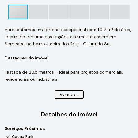
Apresentamos um terreno excepcional com 1.017 m² de área,
localizado em uma das regiões que mais crescem em
Sorocaba, no bairro Jardim dos Reis - Cajuru do Sul.
Destaques do imóvel:
Testada de 23,5 metros – ideal para projetos comerciais,
residenciais ou industriais
Piso nivelado e revestido com paralelepípedos – pronto para
Ver mais...
uso imediato
Sem edificações – liberdade total para construir conforme
Detalhes do Imóvel
sua necessidade
Serviços Próximos
Localização estratégica – fácil acesso às principais vias da
cidade, com infraestrutura urbana consolidada
Cacau Park