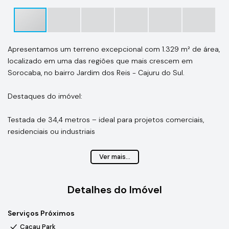
Apresentamos um terreno excepcional com 1.329 m² de área,
localizado em uma das regiões que mais crescem em
Sorocaba, no bairro Jardim dos Reis - Cajuru do Sul.
Destaques do imóvel:
Testada de 34,4 metros – ideal para projetos comerciais,
residenciais ou industriais
Piso nivelado e revestido com paralelepípedos – pronto para
Ver mais...
uso imediato
Sem edificações – liberdade total para construir conforme
Detalhes do Imóvel
sua necessidade
Serviços Próximos
Localização estratégica – fácil acesso às principais vias da
cidade, com infraestrutura urbana consolidada
Cacau Park