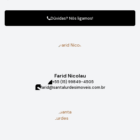
Este lote é perfeito para quem busca amplo espaço,
Dúvidas? Nós ligamos!
versatilidade e valorização garantida. Seja para empreender,
construir ou investir, oferece o cenário ideal para transformar
seu projeto em realidade.
Farid Nicolau
+55 (15) 99849-4505
farid@santalurdesimoveis.com.br