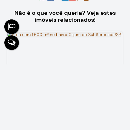
Não é o que você queria? Veja estes
imóveis relacionados!
Área com 1.600 m² no bairro Cajuru do Sul, Sorocaba/SP
R$
1.200.000
Cajuru do Sul, Sorocaba, São Paulo, Brasil
1600
m²
1600
m²
40
m
40
m
.00
.00
.00
.00