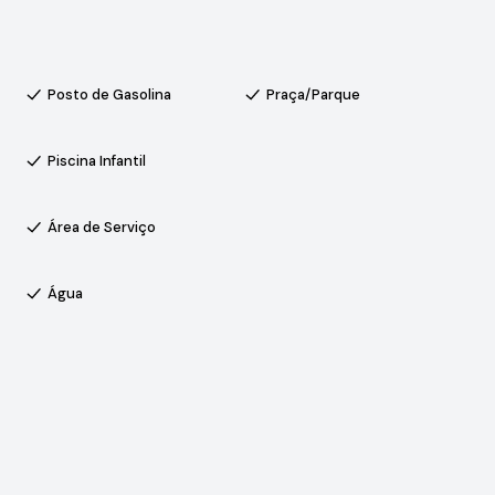
Posto de Gasolina
Praça/Parque
Piscina Infantil
ndustriais de Sorocaba, a propriedade está próxima a
ansporte. A proximidade com a Rodovia Castelo Branco
ercadorias, tornando o imóvel ideal tanto para moradia
Área de Serviço
iais.
Água