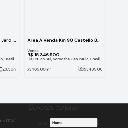
Terreno de 1.017 m² Bairro Jardim dos Reis, Cajuru do Sul - Sorocaba/SP
Area Á Venda Km 90 Castello Branco
R$
15.346.900
o, Brasil
Cajuru do Sul, Sorocaba, São Paulo, Brasil
23
.50
m
153469
.00
m²
153469
.00
m²
Deixe seu contato
rio LTDA
Nome: