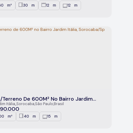
60
m²
30
m
12
m
12
m
.00
.00
.00
.00
/Terreno De 600M² No Bairro Jardim
ia, Sorocaba/Sp
im Itália
,
Sorocaba
,
São Paulo
,
Brasil
90.000
00
m²
40
m
15
m
.00
.00
.00