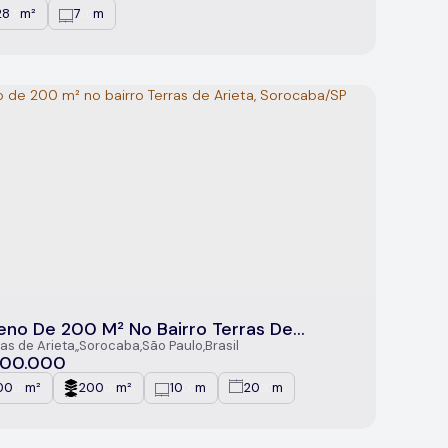
28
m²
7
m
.79
.00
eno De 200 M² No Bairro Terras De
ta, Sorocaba/SP
ras de Arieta
,
Sorocaba
,
São Paulo
,
Brasil
00.000
00
m²
200
m²
10
m
20
m
.00
.00
.00
.00