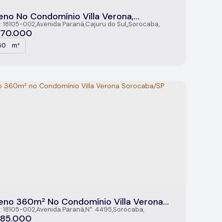
eno No Condomínio Villa Verona,
ocaba/SP
: 18105-002
,
Avenida Paraná
,
Cajuru do Sul
,
Sorocaba
,
aulo
,
Brasil
70.000
60
m²
.00
eno 360m² No Condomínio Villa Verona
ocaba/SP
: 18105-002
,
Avenida Paraná
,
N°:
4495
,
Sorocaba
,
aulo
,
Brasil
85.000