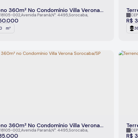
eno 360m² No Condomínio Villa Verona
Terr
caba/SP
Sor
 18105-002
,
Avenida Paraná
,
N°:
4495
,
Sorocaba
,
CEP
ulo
,
Brasil
São P
50.000
R$
3
0
m²
3
.00
eno 360m² No Condomínio Villa Verona
Terr
caba/SP
Sor
 18105-002
,
Avenida Paraná
,
N°:
4495
,
Sorocaba
,
CEP
ulo
,
Brasil
São P
85.000
R$
3