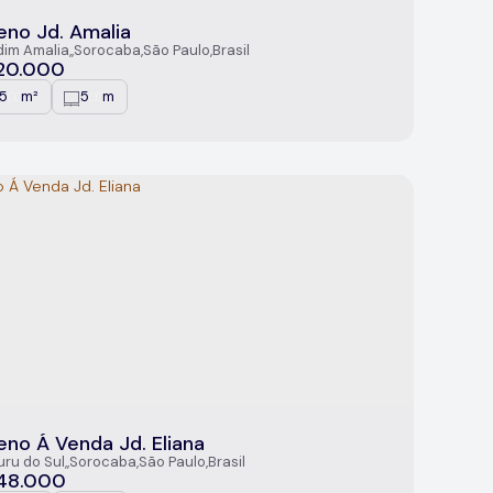
eno Jd. Amalia
dim Amalia
,
Sorocaba
,
São Paulo
,
Brasil
20.000
25
m²
5
m
.00
.00
eno Á Venda Jd. Eliana
uru do Sul
,
Sorocaba
,
São Paulo
,
Brasil
48.000