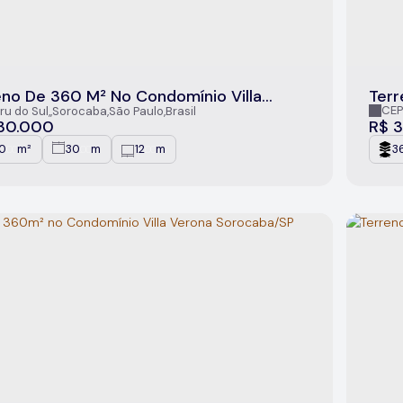
eno De 360 M² No Condomínio Villa
Terr
na, Sorocaba/Sp
Vero
CEP
ru do Sul
,
Sorocaba
,
São Paulo
,
Brasil
Soro
30.000
R$
3
0
m²
30
m
12
m
3
.00
.00
.00