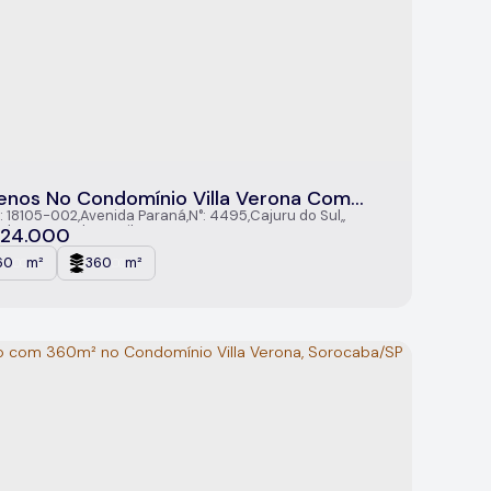
enos No Condomínio Villa Verona Com
m² - Sorocaba/SP
: 18105-002
,
Avenida Paraná
,
N°:
4495
,
Cajuru do Sul
,
caba
,
São Paulo
,
Brasil
24.000
60
m²
360
m²
.00
.00