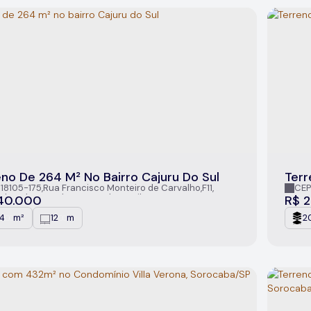
eno De 264 M² No Bairro Cajuru Do Sul
Terr
Fran
 18105-175
,
Rua Francisco Monteiro de Carvalho
,
F11
,
CEP
 do Sul
,
Sorocaba
,
São Paulo
,
Brasil
São P
40.000
R$
2
4
m²
12
m
2
.00
.00