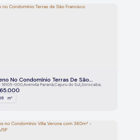
eno No Condomínio Terras De São
cisco
: 18105-000
,
Avenida Paraná
,
Cajuru do Sul
,
Sorocaba
,
aulo
,
Brasil
65.000
08
m²
.00