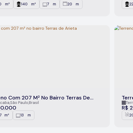
0
m²
140
m²
7
m
20
m
2
.00
.00
.00
.00
eno Com 207 M² No Bairro Terras De
Terr
a
Arie
ocaba
,
São Paulo
,
Brasil
Ter
80.000
R$
2
7
m²
13
m
2
.10
.50