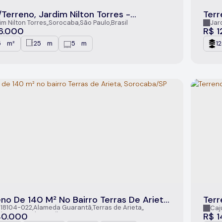
Terreno, Jardim Nilton Torres -
Terr
caba
im Nilton Torres
,
Sorocaba
,
São Paulo
,
Brasil
Jar
6.000
R$
1
5
m²
25
m
5
m
1
.00
.00
.00
no De 140 M² No Bairro Terras De Arieta,
Terr
caba/SP
 18104-022
,
Alameda Guarantã
,
Terras de Arieta
,
Caj
aba
,
São Paulo
,
Brasil
40.000
R$
1