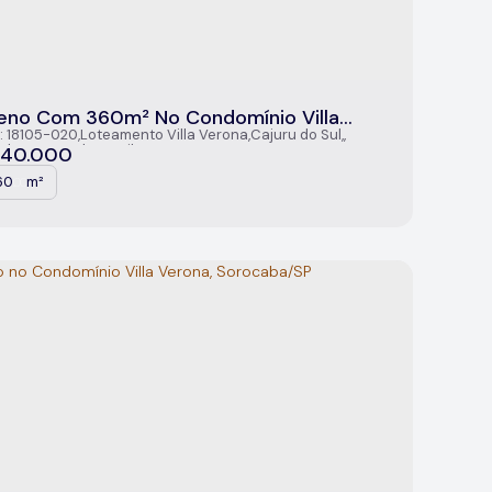
eno Com 360m² No Condomínio Villa
na, Sorocaba/SP
: 18105-020
,
Loteamento Villa Verona
,
Cajuru do Sul
,
caba
,
São Paulo
,
Brasil
40.000
60
m²
.00