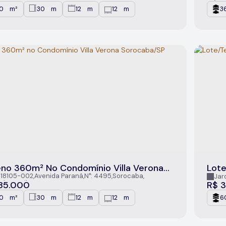
0
m²
30
m
12
m
12
m
3
.00
.00
.00
.00
eno 360m² No Condomínio Villa Verona
Lote
caba/SP
Itál
 18105-002
,
Avenida Paraná
,
N°:
4495
,
Sorocaba
,
Jard
ulo
,
Brasil
85.000
R$
3
0
m²
30
m
12
m
12
m
6
.00
.00
.00
.00