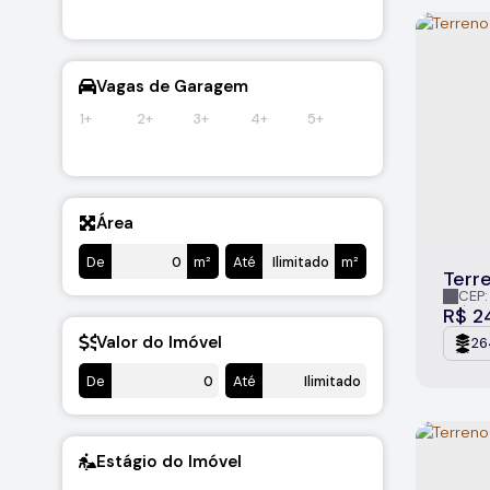
Vagas de Garagem
1+
2+
3+
4+
5+
Área
De
m²
Até
m²
Terr
CEP:
Cajuru
R$
2
Valor do Imóvel
26
De
Até
Estágio do Imóvel