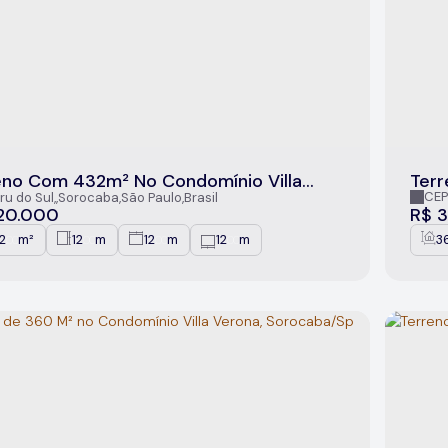
eno Com 432m² No Condomínio Villa
Terr
na, Sorocaba/SP
360
CEP
ru do Sul
,
Sorocaba
,
São Paulo
,
Brasil
Soro
20.000
R$
3
2
m²
12
m
12
m
12
m
3
.00
.00
.00
.00