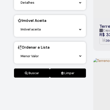
Detalhes
Imóvel Aceita
Terr
Imóvel aceita
Vero
Caju
R$
3
36
Ordenar a Lista
Buscar
Limpar