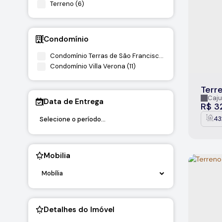
Terreno (6)
Condomínio
Condomínio Terras de São Francisco (1)
Condomínio Villa Verona (11)
Terr
Vero
Caju
Data de Entrega
R$
3
43
Mobilia
Mobília
Detalhes do Imóvel