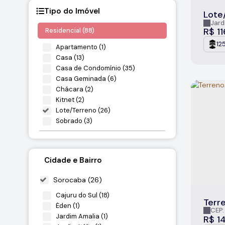
Tipo do Imóvel
Lote/
Soro
Jard
R$
11
Residencial (88)
12
Apartamento (1)
Casa (13)
Casa de Condomínio (35)
Casa Geminada (6)
Chácara (2)
Kitnet (2)
Lote/Terreno (26)
Sobrado (3)
Misto (8)
Outros (1)
Cidade e Bairro
Residencial e Comercial (7)
Sorocaba (26)
Rural (3)
Cajuru do Sul (18)
Sítio (1)
Terre
Éden (1)
Soro
Terreno (2)
CEP:
Jardim Amalia (1)
Soroc
R$
1