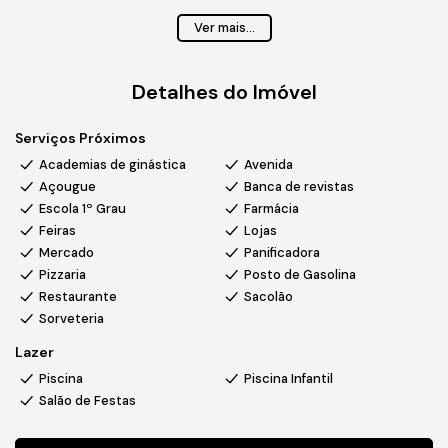
O Condomínio Villa Verona, possui imóveis de alto padrão
Ver mais...
oferecendo conforto, lazer e segurança.
Detalhes do Imóvel
Estrutura do condomínio
: piscinas adulto e infantil, salão de
festas, salão de jogos, sala de inverno, churrasqueiras, sauna
Serviços Próximos
úmida, vestiários, quadra poliesportiva, playground, academia,
mini mercado interno, portaria 24h e ronda motorizada.
Academias de ginástica
Avenida
Açougue
Banca de revistas
Entre em contato conosco 1599888-2450 para mais
Escola 1º Grau
Farmácia
informações e agende uma visita
Feiras
Lojas
Mercado
Panificadora
Pizzaria
Posto de Gasolina
Restaurante
Sacolão
Sorveteria
Lazer
Piscina
Piscina Infantil
Salão de Festas