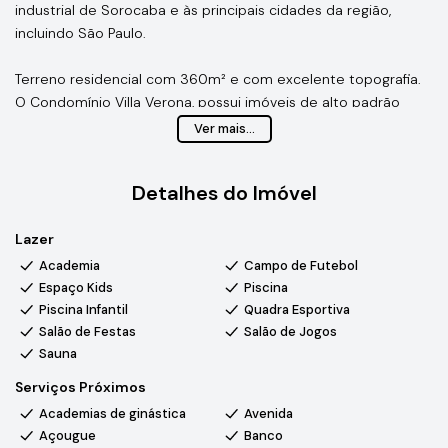
industrial de Sorocaba e às principais cidades da região,
incluindo São Paulo.
Terreno residencial com 360m² e com excelente topografia.
O Condomínio Villa Verona, possui imóveis de alto padrão
oferecendo conforto, lazer e segurança.
Ver mais...
Estrutura do condomínio: piscinas adulto e infantil, salão de
Detalhes do Imóvel
festas, salão de jogos, sala de inverno, churrasqueiras, sauna
úmida, vestiários, quadra poliesportiva, playground, academia,
Lazer
mini mercado interno, portaria 24h e ronda motorizada.
Academia
Campo de Futebol
Entre em contato conosco 1599888-2450 para mais
Espaço Kids
Piscina
informações e agende uma visita para conhecer essa incrível
Piscina Infantil
Quadra Esportiva
oportunidade!
Salão de Festas
Salão de Jogos
Sauna
Serviços Próximos
Academias de ginástica
Avenida
Açougue
Banco