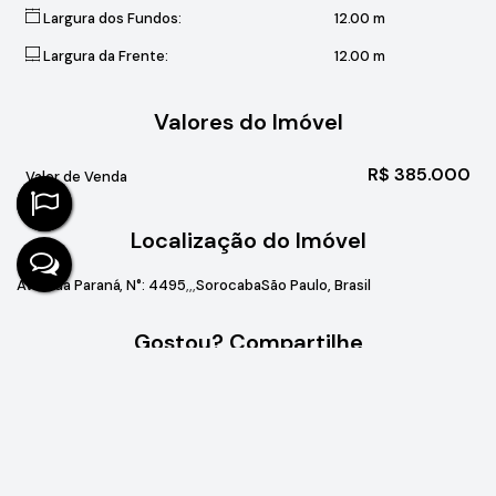
Largura dos Fundos:
12
.00
m
Largura da Frente:
12
.00
m
Valores do Imóvel
R$
385.000
Valor de Venda
Localização do Imóvel
Avenida Paraná
,
N°:
4495
Sorocaba
São Paulo, Brasil
Gostou? Compartilhe
Não é o que você queria? Veja estes
imóveis relacionados!