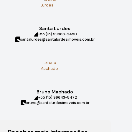
Santa Lurdes
+55 (15) 99888-2450
santalurdes@santalurdesimoveis.com.br
Bruno Machado
+55 (15) 99643-8472
bruno@santalurdesimoveis.com.br