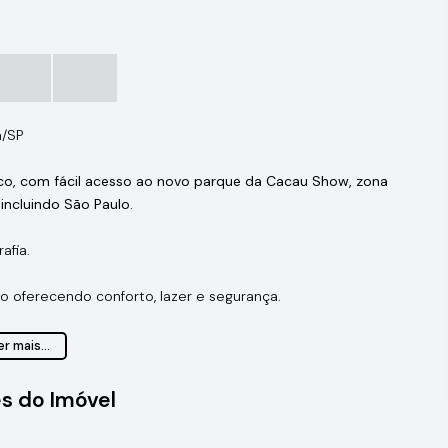
a/SP
nco, com fácil acesso ao novo parque da Cacau Show, zona
 incluindo São Paulo.
afia.
ão oferecendo conforto, lazer e segurança.
ão de festas, salão de jogos, sala de inverno, churrasqueiras,
r mais...
nd, academia, mini mercado interno, portaria 24h e ronda
s do Imóvel
informações e agende uma visita