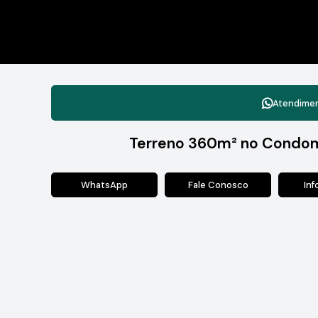
Atendime
Terreno 360m² no Condomí
WhatsApp
Fale Conosco
In