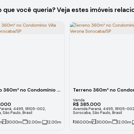
o que você queria? Veja estes imóveis relaci
Terreno 360m² no Condomínio Villa Verona Sorocaba/SP
.000
R$
385.000
Paraná, 4495, 18105-002,
Avenida Paraná, 4495, 18105-002
 São Paulo, Brasil
Sorocaba, São Paulo, Brasil
m²
30
.00
m
12
.00
m
12
.00
m
360
.00
m²
30
.00
m
12
.00
m