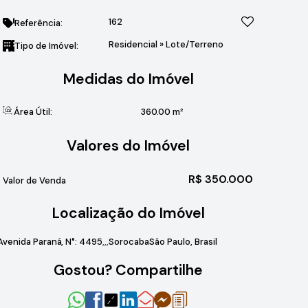
162
Referência:
Residencial
»
Lote/Terreno
Tipo de Imóvel:
Medidas do Imóvel
Área Útil:
360
.00
m²
Valores do Imóvel
R$
350.000
Valor de Venda
Localização do Imóvel
Avenida Paraná
,
N°:
4495
Sorocaba
São Paulo, Brasil
Gostou? Compartilhe