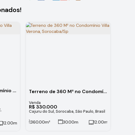
onados!
Terreno 360m² no Condomínio Villa Verona Sorocaba/SP
Terreno de 360 M² no Condomínio Villa Verona, Sorocaba/Sp
R$
330.000
,
Cajuru do Sul, Sorocaba, São Paulo, Brasil
360
.00
m²
30
.00
m
12
.00
m
12
.00
m