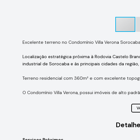
Excelente terreno no Condomínio Villa Verona Sorocab
Localização estratégica próxima à Rodovia Castelo Bra
industrial de Sorocaba e às principais cidades da região,
Terreno residencial com 360m² e com excelente topogr
O Condomínio Villa Verona, possui imóveis de alto padr
Estrutura do condomínio
: piscinas adulto e infantil, sal
Ve
sauna úmida, vestiários, quadra poliesportiva, playgrou
motorizada.
Detalhe
Entre em contato conosco 1599888-2450 para mais 
Serviços Próximos