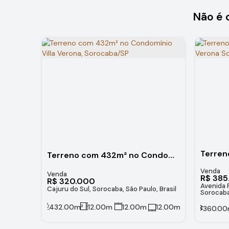
Não é 
Terreno com 432m² no Condomínio Villa Verona, Sorocaba/SP
R$
385
R$
320.000
Avenida 
Cajuru do Sul, Sorocaba, São Paulo, Brasil
Sorocaba,
432
.00
m²
12
.00
m
12
.00
m
12
.00
m
360
.00