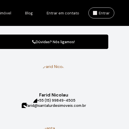
imóvel
Blog
Entrar em contato
Entrar
Dúvidas? Nós ligamos!
Farid Nicolau
+55 (15) 99849-4505
farid@santalurdesimoveis.com.br